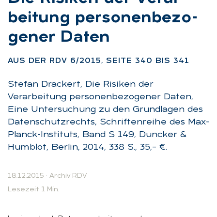
bei­tung per­so­nen­be­zo­
ge­ner Da­ten
:
AUS DER RDV 6/2015, SEI­TE 340 BIS 341
Stefan Drackert, Die Risiken der
Verarbeitung personenbezogener Daten,
Eine Untersuchung zu den Grundlagen des
Datenschutzrechts, Schriftenreihe des Max-
Planck-Instituts, Band S 149, Duncker &
Humblot, Berlin, 2014, 338 S., 35,– €.
18.12.2015
·
Archiv RDV
Lesezeit 1 Min.