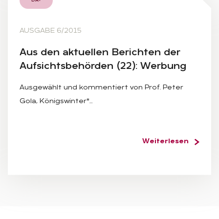
DA+
AUSGABE 6/2015
Aus den ak­tu­el­len Be­rich­ten der
Auf­sichts­be­hör­den (22): Wer­bung
Ausgewählt und kommentiert von Prof. Peter
Gola, Königswinter*…
Weiterlesen