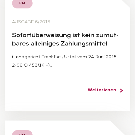
DA+
AUSGABE 6/2015
So­fort­über­wei­sung ist kein zu­mut­
ba­res al­lei­ni­ges Zah­lungs­mit­tel
(Landgericht Frankfurt, Urteil vom 24. Juni 2015 –
2-06 O 458/14 –)…
Weiterlesen