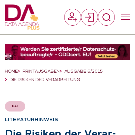
Suchfeld
Suchen
Breadcrumb-Navigation
HOME
PRINTAUSGABEN
AUSGABE 6/2015
DIE RISIKEN DER VERARBEITUNG …
DA+
LI­TE­RA­TUR­HIN­WEIS
:
Die Ri­si­ken der Ver­ar­