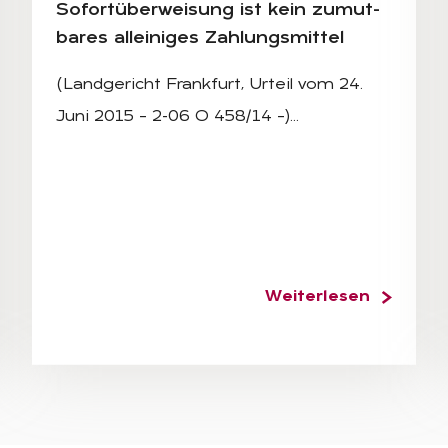
So­fort­über­wei­sung ist kein zu­mut­
ba­res al­lei­ni­ges Zah­lungs­mit­tel
(Landgericht Frankfurt, Urteil vom 24.
Juni 2015 – 2-06 O 458/14 –)…
Weiterlesen