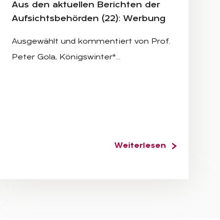
Aus den ak­tu­el­len Be­rich­ten der
Auf­sichts­be­hör­den (22): Wer­bung
Ausgewählt und kommentiert von Prof.
Peter Gola, Königswinter*…
Weiterlesen