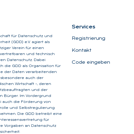
Ser­vices
schaft für Datenschutz und
Registrierung
heit (GDD) e.V. agiert als
iger Verein für einen
Kontakt
, vertretbaren und technisch
aren Datenschutz. Dabei
Code eingeben
ich die GDD als Organisation für
ge der Daten verarbeitenden
insbesondere auch der
dischen Wirtschaft –, deren
tzbeauftragten und der
n Bürger. Im Vordergrund
i auch die Förderung von
rolle und Selbstregulierung
nehmen. Die GDD betreibt eine
 Interessensvertretung für
are Vorgaben an Datenschutz
icherheit.