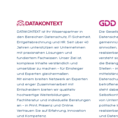
DATAKONTEXT ist Ihr Wissenspartner in
Die Gesell
den Bereichen Datenschutz, IT-Sicherheit,
Datensicher
Entgeltabrechnung und HR. Seit über 40
gemeinnütz
Jahren unterstützen wir Unternehmen
sinnvollen
mit praxisnahen Lösungen und
realisierb
fundiertem Fachwissen. Unser Ziel ist,
versteht s
komplexe Inhalte verständlich und
die Belan
umsetzbar zu machen – für Einsteiger
Stellen – 
und Experten gleichermaßen.
mittelstän
Mit einem breiten Netzwerk an Experten
Datenschu
und enger Zusammenarbeit mit
betroffene
Entscheidern bieten wir qualitativ
steht dabe
hochwertige Weiterbildungen,
Selbstkont
Fachliteratur und individuelle Beratungen
von Unter
an – in Print, Präsenz und Online.
politische
Vertrauen Sie auf Erfahrung, Innovation
realisierb
und Kompetenz.
und Datens