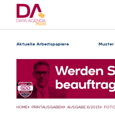
Hauptnavigation
Ak­tu­el­le Ar­beits­pa­pie­re
Muster
Suchfeld
HOME
PRINTAUSGABEN
AUSGABE 6/2015
FOTO
Breadcrumb-Navigation