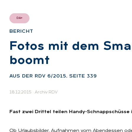
DA+
BE­RICHT
:
Fo­tos mit dem Smart
boomt
:
AUS DER RDV 6/2015, SEI­TE 339
18.12.2015
·
Archiv RDV
Fast zwei Drittel teilen Handy-Schnappschüsse 
Ob Urlaubsbilder, Aufnahmen vom Abendessen oder 