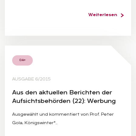
Weiterlesen
DA+
AUSGABE 6/2015
Aus den ak­tu­el­len Be­rich­ten der
Auf­sichts­be­hör­den (22): Wer­bung
Ausgewählt und kommentiert von Prof. Peter
Gola, Königswinter*…