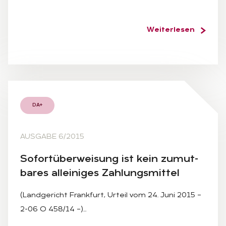
Weiterlesen
DA+
AUSGABE 6/2015
So­fort­über­wei­sung ist kein zu­mut­
ba­res al­lei­ni­ges Zah­lungs­mit­tel
(Landgericht Frankfurt, Urteil vom 24. Juni 2015 –
2-06 O 458/14 –)…