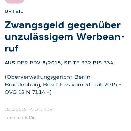
UR­TEIL
:
Zwangs­geld ge­gen­über
un­zu­läs­si­gem Wer­be­an­
ruf
:
AUS DER RDV 6/2015, SEI­TE 332 BIS 334
(Oberverwaltungsgericht Berlin-
Brandenburg, Beschluss vom 31. Juli 2015 –
OVG 12 N 71.14 –)
18.12.2015
·
Archiv RDV
Lesezeit 8 Min.