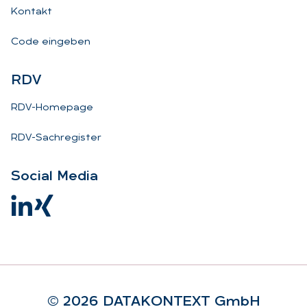
Kontakt
Code eingeben
RDV
RDV-Homepage
RDV-Sachregister
So­ci­al Me­dia
© 2026 DA­TA­KON­TEXT GmbH