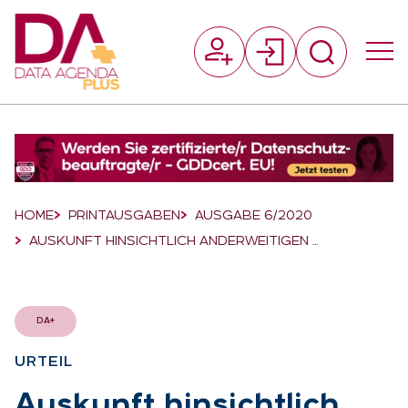
Suchfeld
Suchen
Breadcrumb-Navigation
HOME
PRINTAUSGABEN
AUSGABE 6/2020
AUSKUNFT HINSICHTLICH ANDERWEITIGEN …
DA+
UR­TEIL
:
Aus­kunft hin­sicht­lich