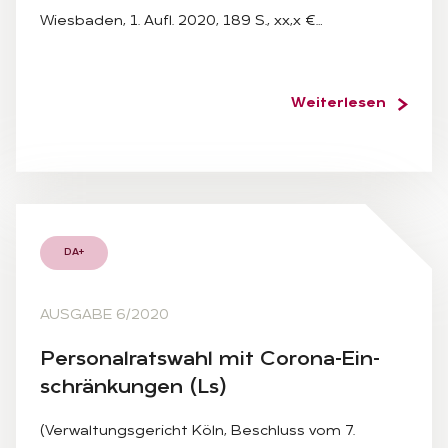
Wiesbaden, 1. Aufl. 2020, 189 S., xx,x €…
Weiterlesen
DA+
AUSGABE 6/2020
Per­so­nal­rats­wahl mit Co­ro­na-Ein­
schrän­kun­gen (Ls)
(Verwaltungsgericht Köln, Beschluss vom 7.