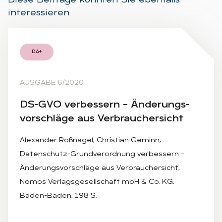
Diese Beiträge könnten Sie ebenfalls
interessieren.
DA+
AUSGABE 6/2020
DS-GVO ver­bes­sern – Än­de­rungs­
vor­schlä­ge aus Ver­brau­cher­sicht
Alexander Roßnagel, Christian Geminn,
Datenschutz-Grundverordnung verbessern –
Änderungsvorschläge aus Verbrauchersicht,
Nomos Verlagsgesellschaft mbH & Co. KG,
Baden-Baden, 198 S.