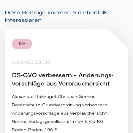
Diese Beiträge könnten Sie ebenfalls
interessieren.
DA+
AUSGABE 6/2020
DS-GVO ver­bes­sern – Än­de­rungs­
vor­schlä­ge aus Ver­brau­cher­sicht
Alexander Roßnagel, Christian Geminn,
Datenschutz-Grundverordnung verbessern –
Änderungsvorschläge aus Verbrauchersicht,
Nomos Verlagsgesellschaft mbH & Co. KG,
Baden-Baden, 198 S.