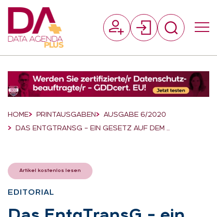
Suchfeld
Suchen
Breadcrumb-Navigation
HOME
PRINTAUSGABEN
AUSGABE 6/2020
DAS ENTGTRANSG – EIN GESETZ AUF DEM …
Artikel kostenlos lesen
EDI­TO­RI­AL
:
Das Ent­g­TransG – ein