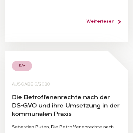
Weiterlesen
DA+
AUSGABE 6/2020
Die Be­trof­fe­nen­rech­te nach der
DS-GVO und ihre Um­set­zung in der
kom­mu­na­len Pra­xis
Sebastian Buten, Die Betroffenenrechte nach