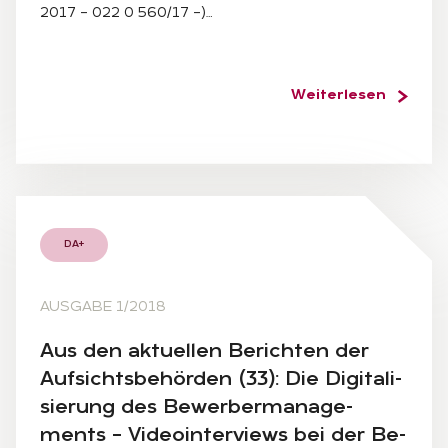
2017 – 022 0 560/17 –)…
Weiterlesen
DA+
AUSGABE 1/2018
Aus den ak­tu­el­len Be­rich­ten der
Auf­sichts­be­hör­den (33): Die Di­gi­ta­li­
sie­rung des Be­wer­ber­ma­nage­
ments – Vi­deo­in­ter­views bei der Be­