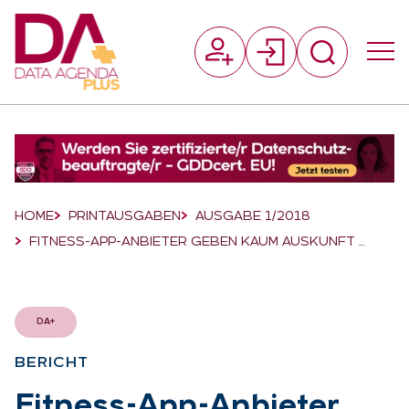
Suchfeld
Suchen
Breadcrumb-Navigation
HOME
PRINTAUSGABEN
AUSGABE 1/2018
FITNESS-APP-ANBIETER GEBEN KAUM AUSKUNFT …
DA+
BE­RICHT
:
Fit­ness-App-An­bie­ter