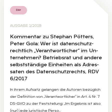
DA+
AUSGABE 1/2018
Kom­men­tar zu Ste­phan Pöt­ters,
Pe­ter Gola: Wer ist da­ten­schutz­
recht­lich „Ver­ant­wort­li­cher“ im Un­
ter­neh­men? Be­triebs­rat und an­de­re
selbst­stän­di­ge Ein­hei­ten als Adres­
sa­ten des Da­ten­schutz­rechts, RDV
6/2017
In ihrem Aufsatz gelangen die Autoren bezüglich
der Definition von „Verantwortlicher“ in Art. 4 Nr. 7
DS-GVO zu der Feststellung: „Im Ergebnis ist also
(nur) jede juristische Perso…