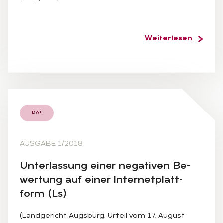
Weiterlesen
DA+
AUSGABE 1/2018
Un­ter­las­sung ei­ner ne­ga­ti­ven Be­
wer­tung auf ei­ner In­ter­net­platt­
form (Ls)
(Landgericht Augsburg, Urteil vom 17. August