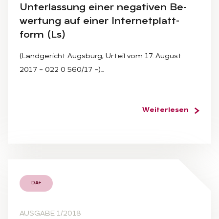
Un­ter­las­sung ei­ner ne­ga­ti­ven Be­
wer­tung auf ei­ner In­ter­net­platt­
form (Ls)
(Landgericht Augsburg, Urteil vom 17. August
2017 – 022 0 560/17 –)…
Weiterlesen
DA+
AUSGABE 1/2018