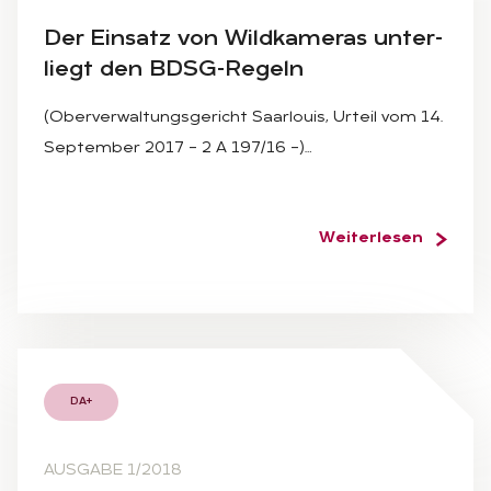
Der Ein­satz von Wild­ka­me­ras un­ter­
liegt den BDSG-Re­geln
(Oberverwaltungsgericht Saarlouis, Urteil vom 14.
September 2017 – 2 A 197/16 –)…
Weiterlesen
DA+
AUSGABE 1/2018