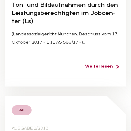
Ton- und Bild­auf­nah­men durch den
Leis­tungs­be­rech­tig­ten im Job­cen­
ter (Ls)
(Landessozialgericht München, Beschluss vom 17.
Oktober 2017 – L 11 AS 589/17 –)…
Weiterlesen
DA+
AUSGABE 1/2018