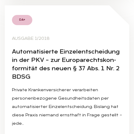
DA+
AUSGABE 1/2018
Au­to­ma­ti­sier­te Ein­zel­ent­schei­dung
in der PKV – zur Eu­ro­pa­rechts­kon­
for­mi­tät des neu­en § 37 Abs. 1 Nr. 2
BDSG
Private Krankenversicherer verarbeiten
personenbezogene Gesundheitsdaten per
automatisierter Einzelentscheidung. Bislang hat
diese Praxis niemand ernsthaft in Frage gestellt –
jede…