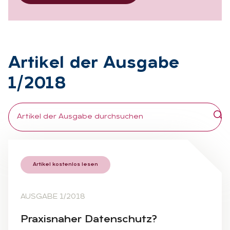
Ar­ti­kel der Aus­ga­be
1/2018
Artikel kostenlos lesen
AUSGABE 1/2018
Pra­xis­na­her Da­ten­schutz?