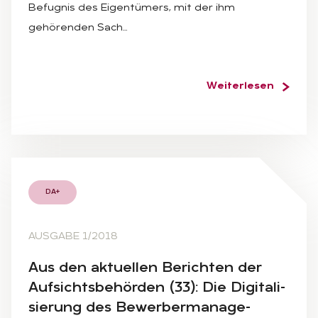
Befugnis des Eigentümers, mit der ihm
gehörenden Sach…
Weiterlesen
DA+
AUSGABE 1/2018
Aus den ak­tu­el­len Be­rich­ten der
Auf­sichts­be­hör­den (33): Die Di­gi­ta­li­
sie­rung des Be­wer­ber­ma­nage­