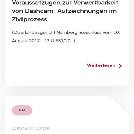
Vor­aus­set­zu­gen zur Ver­wert­bar­keit
von Da­sh­cam- Auf­zeich­nun­gen im
Zi­vil­pro­zess
(Oberlandesgericht Nürnberg, Beschluss vom 10.
August 2017 – 13 U 851/17 –)…
Weiterlesen
DA+
AUSGABE 1/2018