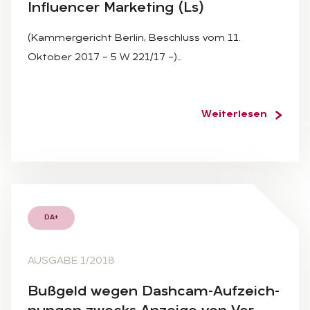
In­flu­en­cer Mar­ke­ting (Ls)
(Kammergericht Berlin, Beschluss vom 11.
Oktober 2017 – 5 W 221/17 –)…
Weiterlesen
DA+
AUSGABE 1/2018
Buß­geld we­gen Da­sh­cam-Auf­zeich­