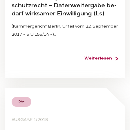
schutz­recht – Da­ten­wei­ter­ga­be be­
darf wirk­sa­mer Ein­wil­li­gung (Ls)
(Kammergericht Berlin, Urteil vom 22. September
2017 – 5 U 155/14 –)…
Weiterlesen
DA+
AUSGABE 1/2018