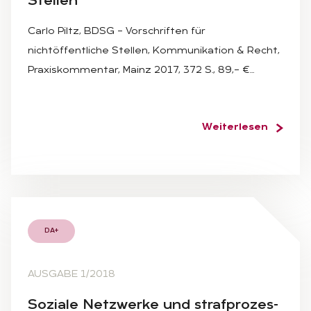
Stel­len
Carlo Piltz, BDSG – Vorschriften für
nichtöffentliche Stellen, Kommunikation & Recht,
Praxiskommentar, Mainz 2017, 372 S., 89,– €…
Weiterlesen
DA+
AUSGABE 1/2018
So­zia­le Netz­wer­ke und straf­pro­zes­