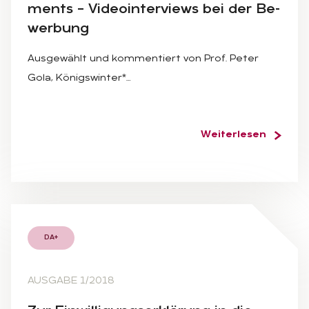
ments – Vi­deo­in­ter­views bei der Be­
wer­bung
Ausgewählt und kommentiert von Prof. Peter
Gola, Königswinter*…
Weiterlesen
DA+
AUSGABE 1/2018