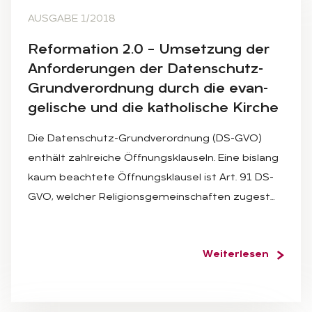
AUSGABE 1/2018
Re­for­ma­ti­on 2.0 – Um­set­zung der
An­for­de­run­gen der Da­ten­schutz-
Grund­ver­ord­nung durch die evan­
ge­li­sche und die ka­tho­li­sche Kir­che
Die Datenschutz-Grundverordnung (DS-GVO)
enthält zahlreiche Öffnungsklauseln. Eine bislang
kaum beachtete Öffnungsklausel ist Art. 91 DS-
GVO, welcher Religionsgemeinschaften zugest…
Weiterlesen