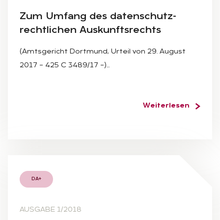
Zum Um­fang des da­ten­schutz­
recht­li­chen Aus­kunfts­rechts
(Amtsgericht Dortmund, Urteil von 29. August
2017 – 425 C 3489/17 –)…
Weiterlesen
DA+
AUSGABE 1/2018