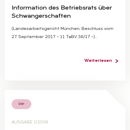
In­for­ma­ti­on des Be­triebs­rats über
Schwan­ger­schaf­ten
(Landesarbeitsgericht München, Beschluss vom
27. September 2017 – 11 TaBV 36/17 –)…
Weiterlesen
DA+
AUSGABE 1/2018