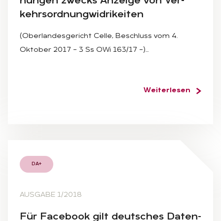
nun­gen zwecks An­zei­ge von Ver­
kehrs­ord­nungwid­rik­ei­ten
(Oberlandesgericht Celle, Beschluss vom 4.
Oktober 2017 – 3 Ss OWi 163/17 –)…
Weiterlesen
DA+
AUSGABE 1/2018
Für Face­book gilt deut­sches Da­ten­