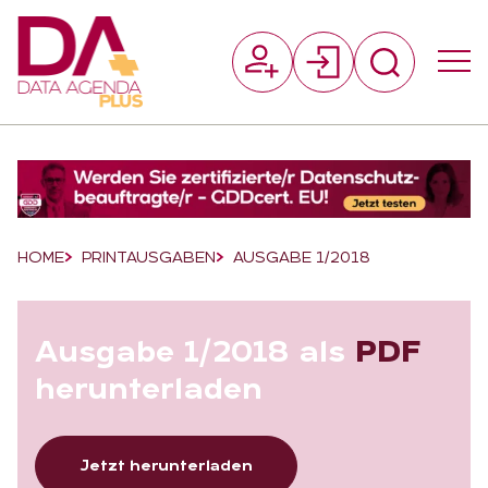
Suchfeld
Suchen
Breadcrumb-Navigation
HOME
PRINTAUSGABEN
AUSGABE 1/2018
Aus­ga­be 1/2018 als
PDF
her­un­ter­la­den
Jetzt herunterladen