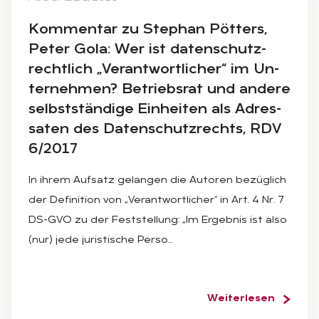
Kom­men­tar zu Ste­phan Pöt­ters,
Pe­ter Gola: Wer ist da­ten­schutz­
recht­lich „Ver­ant­wort­li­cher“ im Un­
ter­neh­men? Be­triebs­rat und an­de­re
selbst­stän­di­ge Ein­hei­ten als Adres­
sa­ten des Da­ten­schutz­rechts, RDV
6/2017
In ihrem Aufsatz gelangen die Autoren bezüglich
der Definition von „Verantwortlicher“ in Art. 4 Nr. 7
DS-GVO zu der Feststellung: „Im Ergebnis ist also
(nur) jede juristische Perso…
Weiterlesen