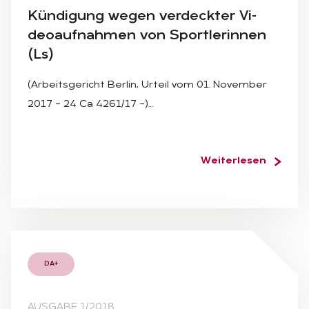
Kün­di­gung we­gen ver­deck­ter Vi­
deo­auf­nah­men von Sport­le­rin­nen
(Ls)
(Arbeitsgericht Berlin, Urteil vom 01. November
2017 – 24 Ca 4261/17 –)…
Weiterlesen
DA+
AUSGABE 1/2018