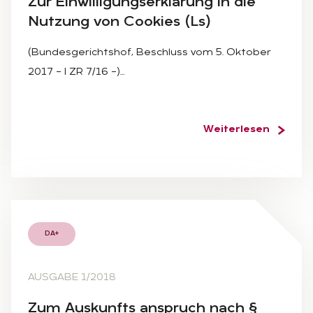
Zur Ein­wil­li­gungs­er­klä­rung in die
Nut­zung von Coo­kies (Ls)
(Bundesgerichtshof, Beschluss vom 5. Oktober
2017 – I ZR 7/16 –)…
Weiterlesen
DA+
AUSGABE 1/2018
Zum Aus­kunfts an­spruch nach §