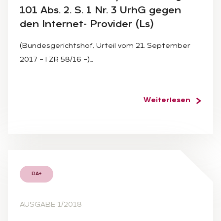
101 Abs. 2. S. 1 Nr. 3 UrhG ge­gen
den In­ter­net- Pro­vi­der (Ls)
(Bundesgerichtshof, Urteil vom 21. September
2017 – I ZR 58/16 –)…
Weiterlesen
DA+
AUSGABE 1/2018