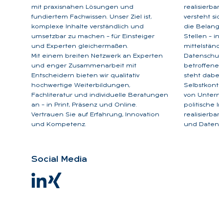
mit praxisnahen Lösungen und
realisierb
fundiertem Fachwissen. Unser Ziel ist,
versteht s
komplexe Inhalte verständlich und
die Belan
umsetzbar zu machen – für Einsteiger
Stellen – 
und Experten gleichermaßen.
mittelstän
Mit einem breiten Netzwerk an Experten
Datenschu
und enger Zusammenarbeit mit
betroffene
Entscheidern bieten wir qualitativ
steht dabe
hochwertige Weiterbildungen,
Selbstkont
Fachliteratur und individuelle Beratungen
von Unter
an – in Print, Präsenz und Online.
politische
Vertrauen Sie auf Erfahrung, Innovation
realisierb
und Kompetenz.
und Datens
So­ci­al Me­dia