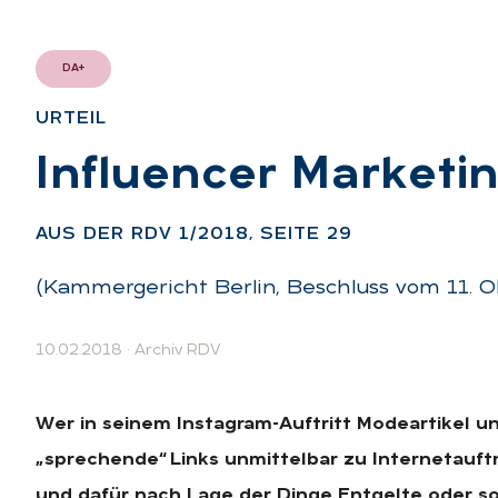
DA+
UR­TEIL
:
In­flu­en­cer Mar­ke­ti
AUS DER RDV 1/2018, SEI­TE 29
(Kammergericht Berlin, Beschluss vom 11. Ok
10.02.2018
·
Archiv RDV
Wer in seinem Instagram-Auftritt Modeartikel un
„sprechende“ Links unmittelbar zu Internetauf
und dafür nach Lage der Dinge Entgelte oder son