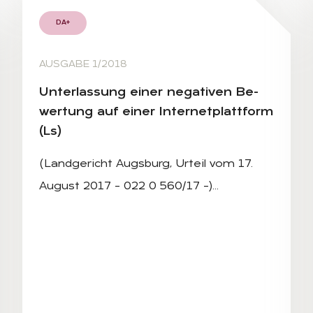
DA+
AUSGABE 1/2018
Un­ter­las­sung ei­ner ne­ga­ti­ven Be­
wer­tung auf ei­ner In­ter­net­platt­form
(Ls)
(Landgericht Augsburg, Urteil vom 17.
August 2017 – 022 0 560/17 –)…