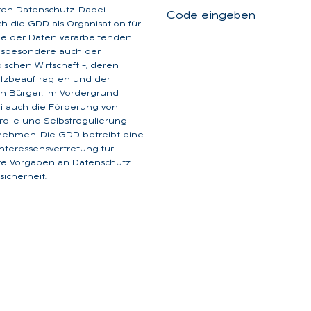
aren Datenschutz. Dabei
Code eingeben
ich die GDD als Organisation für
ge der Daten verarbeitenden
insbesondere auch der
dischen Wirtschaft –, deren
tzbeauftragten und der
n Bürger. Im Vordergrund
i auch die Förderung von
rolle und Selbstregulierung
nehmen. Die GDD betreibt eine
 Interessensvertretung für
are Vorgaben an Datenschutz
icherheit.