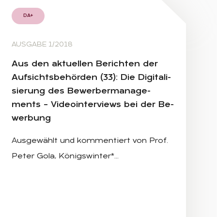
DA+
AUSGABE 1/2018
Aus den ak­tu­el­len Be­rich­ten der
Auf­sichts­be­hör­den (33): Die Di­gi­ta­li­
sie­rung des Be­wer­ber­ma­nage­
ments – Vi­deo­in­ter­views bei der Be­
wer­bung
Ausgewählt und kommentiert von Prof.
Peter Gola, Königswinter*…