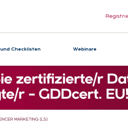
Registri
 und Checklisten
We­bi­na­re
ENCER MARKETING (LS)