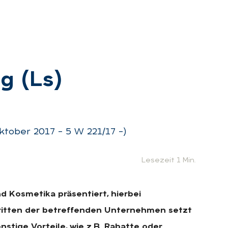
ng (Ls)
:
tober 2017 – 5 W 221/17 –)
Lesezeit 1 Min.
d Kosmetika präsentiert, hierbei
tritten der betreffenden Unternehmen setzt
stige Vorteile, wie z.B. Rabatte oder