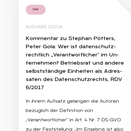
DA+
AUSGABE 1/2018
Kom­men­tar zu Ste­phan Pöt­ters,
Pe­ter Gola: Wer ist da­ten­schutz­
recht­lich „Ver­ant­wort­li­cher“ im Un­
ter­neh­men? Be­triebs­rat und an­de­re
selbst­stän­di­ge Ein­hei­ten als Adres­
sa­ten des Da­ten­schutz­rechts, RDV
6/2017
In ihrem Aufsatz gelangen die Autoren
bezüglich der Definition von
„Verantwortlicher“ in Art. 4 Nr. 7 DS-GVO
zu der Feststellung: „Im Ergebnis ist also