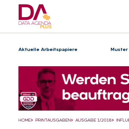
Hauptnavigation
Ak­tu­el­le Ar­beits­pa­pie­re
Muster
Suchfeld
HOME
PRINTAUSGABEN
AUSGABE 1/2018
INFLU
Breadcrumb-Navigation