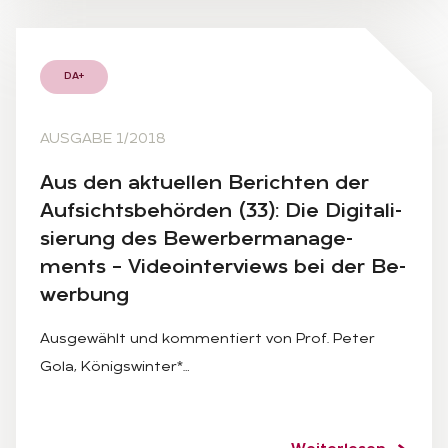
DA+
AUSGABE 1/2018
Aus den ak­tu­el­len Be­rich­ten der
Auf­sichts­be­hör­den (33): Die Di­gi­ta­li­
sie­rung des Be­wer­ber­ma­nage­
ments – Vi­deo­in­ter­views bei der Be­
wer­bung
Ausgewählt und kommentiert von Prof. Peter
Gola, Königswinter*…