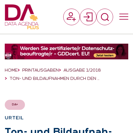
Suchfeld
Suchen
Breadcrumb-Navigation
HOME
PRINTAUSGABEN
AUSGABE 1/2018
TON- UND BILDAUFNAHMEN DURCH DEN …
DA+
UR­TEIL
:
Ton- und Bild­auf­nah­