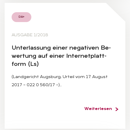
DA+
AUSGABE 1/2018
Un­ter­las­sung ei­ner ne­ga­ti­ven Be­
wer­tung auf ei­ner In­ter­net­platt­
form (Ls)
(Landgericht Augsburg, Urteil vom 17. August
2017 – 022 0 560/17 –)…
Weiterlesen