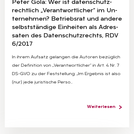
Pe­ter Gola: Wer ist da­ten­schutz­
recht­lich „Ver­ant­wort­li­cher“ im Un­
ter­neh­men? Be­triebs­rat und an­de­re
selbst­stän­di­ge Ein­hei­ten als Adres­
sa­ten des Da­ten­schutz­rechts, RDV
6/2017
In ihrem Aufsatz gelangen die Autoren bezüglich
der Definition von „Verantwortlicher“ in Art. 4 Nr. 7
DS-GVO zu der Feststellung: „Im Ergebnis ist also
(nur) jede juristische Perso…
Weiterlesen