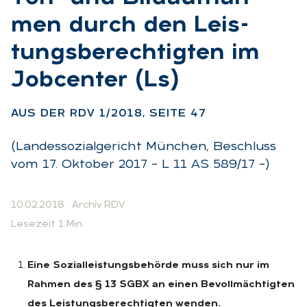
men durch den Leis­
tungs­be­rech­tig­ten im
Job­cen­ter (Ls)
:
AUS DER RDV 1/2018, SEI­TE 47
(Landessozialgericht München, Beschluss
vom 17. Oktober 2017 – L 11 AS 589/17 –)
10.02.2018
·
Archiv RDV
Lesezeit 1 Min.
Eine Sozialleistungsbehörde muss sich nur im
Rahmen des § 13 SGBX an einen Bevollmächtigten
des Leistungsberechtigten wenden.