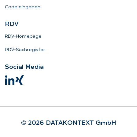
Code eingeben
RDV
RDV-Homepage
RDV-Sachregister
So­ci­al Me­dia
© 2026 DA­TA­KON­TEXT GmbH