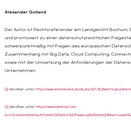
Alexander Golland
Der Autor ist Rechtsreferendar am Landgericht Bochum,
und promoviert zu einer datenschutzrechtlichen Fragestell
schwerpunktmäßig mit Fragen des europäischen Datensc
Zusammenhang mit Big Data, Cloud Computing, Connected
sowie mit der Umsetzung der Anforderungen der Datens
Unternehmen.
[1]
Abrufbar unter
https://www.ekd.de/ekd_de/ds_doc/s17_03_Beschluss_Daten
[2]
Abrufbar unter
https://www.datenschutz-
kirche.de/sites/default/files/KDG%20i.d.%20Fassung%20des%20Beschlusses%