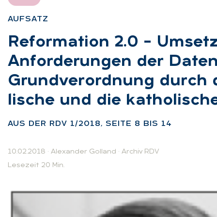
AUF­SATZ
:
Re­for­ma­ti­on 2.0 – Um­set
An­for­de­run­gen der Da­te
Grund­ver­ord­nung durch 
li­sche und die ka­tho­li­sch
AUS DER RDV 1/2018, SEI­TE 8 BIS 14
10.02.2018
·
Alexander Golland
·
Archiv RDV
Lesezeit 20 Min.