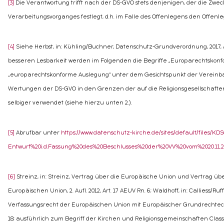
[3]
Die Verantwortung trifft nach der DS-GVO stets denjenigen, der die Zwec
Verarbeitungsvorganges festlegt, d.h. im Falle des Offenlegens den Offenl
[4]
Siehe Herbst, in: Kühling/Buchner, Datenschutz-Grundverordnung, 2017, A
besseren Lesbarkeit werden im Folgenden die Begriffe „Europarechtskonf
„europarechtskonforme Auslegung“ unter dem Gesichtspunkt der Vereinb
Wertungen der DS-GVO in den Grenzen der auf die Religionsgesellschaft
selbiger verwendet (siehe hierzu unten 2.).
[5]
Abrufbar unter
https://www.datenschutz-kirche.de/sites/default/files/KD
Entwurf%20i.d.Fassung%20des%20Beschlusses%20der%20VV%20vom%2020.11.2
[6]
Streinz, in: Streinz, Vertrag über die Europäische Union und Vertrag übe
Europäischen Union, 2. Aufl. 2012, Art. 17 AEUV Rn. 6; Waldhoff, in: Calliess/Ru
Verfassungsrecht der Europäischen Union mit Europäischer Grundrechtecharta
18; ausführlich zum Begriff der Kirchen und Religionsgemeinschaften Classe