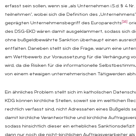
erfasst sein sollen, wenn sie „als Unternehmen i.S.d. § 4 
teilnehmen“, wobei sich die Definition des „Unternehmens
[16]
geprägten Unternehmensbegriff des Europarechts
ori
des DSG-EKD wären damit ausgeklammert, sodass sich die F
ohne bußgeldbewährte Sanktion überhaupt einen ausreic
entfalten. Daneben stellt sich die Frage, warum eine unt
am Wettbewerb zur Voraussetzung für die Verhängung v
wird, da die Risiken für die informationelle Selbstbestim
von einem etwaigen unternehmerischen Tätigwerden abh
Ein ähnliches Problem stellt sich im katholischen Datensch
KDG können kirchliche Stellen, soweit sie im weltlichen Rec
rechtlich verfasst sind, nicht Adressaten eines Bußgelds sei
damit kirchliche Verantwortliche und kirchliche Auftragsvera
sodass hinsichtlich dieser ein erhebliches Sanktionsdefizit 
dann nur noch die nicht-kirchlichen Auftragsverarbeiter al