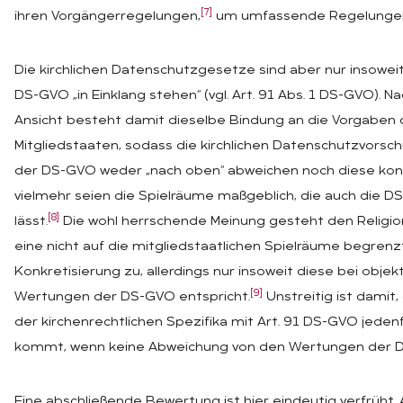
[7]
ihren Vorgängerregelungen,
um umfassende Regelungen
Die kirchlichen Datenschutzgesetze sind aber nur insoweit
DS-GVO „in Einklang stehen“ (vgl. Art. 91 Abs. 1 DS-GVO). N
Ansicht besteht damit dieselbe Bindung an die Vorgaben 
Mitgliedstaaten, sodass die kirchlichen Datenschutzvorsch
der DS-GVO weder „nach oben“ abweichen noch diese konk
vielmehr seien die Spielräume maßgeblich, die auch die 
[8]
lässt.
Die wohl herrschende Meinung gesteht den Religi
eine nicht auf die mitgliedstaatlichen Spielräume begrenz
Konkretisierung zu, allerdings nur insoweit diese bei obje
[9]
Wertungen der DS-GVO entspricht.
Unstreitig ist damit,
der kirchenrechtlichen Spezifika mit Art. 91 DS-GVO jedenf
kommt, wenn keine Abweichung von den Wertungen der DS
Eine abschließende Bewertung ist hier eindeutig verfrüht. A