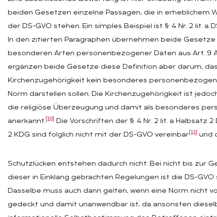
beiden Gesetzen einzelne Passagen, die in erheblichem 
der DS-GVO stehen. Ein simples Beispiel ist § 4 Nr. 2 lit. a
In den zitierten Paragraphen übernehmen beide Gesetze d
besonderen Arten personenbezogener Daten aus Art. 9 Ab
ergänzen beide Gesetze diese Definition aber darum, da
Kirchenzugehörigkeit kein besonderes personenbezogenes
Norm darstellen sollen. Die Kirchenzugehörigkeit ist jedo
die religiöse Überzeugung und damit als besonderes p
[10]
anerkannt.
Die Vorschriften der § 4 Nr. 2 lit. a Halbsatz 
[11]
2 KDG sind folglich nicht mit der DS-GVO vereinbar
und d
Schutzlücken entstehen dadurch nicht: Bei nicht bis zur 
dieser in Einklang gebrachten Regelungen ist die DS-GVO 
Dasselbe muss auch dann gelten, wenn eine Norm nicht v
gedeckt und damit unanwendbar ist, da ansonsten diesel