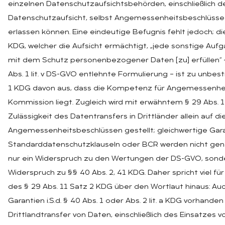
einzelnen Datenschutzaufsichtsbehörden, einschließlich d
Datenschutzaufsicht, selbst Angemessenheitsbeschlüsse i
erlassen können. Eine eindeutige Befugnis fehlt jedoch; die 
KDG, welcher die Aufsicht ermächtigt, „jede sonstige A
mit dem Schutz personenbezogener Daten [zu] erfüllen“ –
Abs. 1 lit. v DS-GVO entlehnte Formulierung – ist zu unbes
1 KDG davon aus, dass die Kompetenz für Angemessenhe
Kommission liegt. Zugleich wird mit erwähntem § 29 Abs. 
Zulässigkeit des Datentransfers in Drittländer allein auf di
Angemessenheitsbeschlüssen gestellt; gleichwertige Gara
Standarddatenschutzklauseln oder BCR werden nicht gena
nur ein Widerspruch zu den Wertungen der DS-GVO, sonde
Widerspruch zu §§ 40 Abs. 2, 41 KDG. Daher spricht viel fü
des § 29 Abs. 11 Satz 2 KDG über den Wortlaut hinaus: A
Garantien i.S.d. § 40 Abs. 1 oder Abs. 2 lit. a KDG vorhanden 
Drittlandtransfer von Daten, einschließlich des Einsatzes 