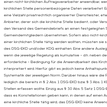
einen nicht-kirchlichen Auftragsverarbeiter anwendbar, we
kirchlichen Stelle personenbezogene Daten verarbeitet. 
eine Vielzahl privatrechtlich organisierter Dienstleister, 
Anbieter, derer sich die kirchliche Stelle bedient, oder Vers
den Versand des Gemeindebriefs an einen festgelegten
Gemeindemitgliedern übernehmen. Sofern also nicht-kirchl
einer kirchlichen Stelle tätig werden wollten, müssten si
des DSG-EKD und/oder KDG einhalten. Eine andere Ausleg
wenn die jeweilige Regelung als kumulative – d.h. neben d
erforderliche – Bedingung für die Anwendbarkeit des Kir
interpretiert wird. Hierfür gibt es jedoch keine Anhaltspun
Systematik der jeweiligen Norm. Darüber hinaus wäre die 
lediglich die bereits in § 2 Abs. 1 DSG-EKD bzw. § 3 Abs. 1
Stellen erfassen wollte. Einzig aus § 30 Abs. 5 Satz 1 DSG-E
dass es Konstellationen geben kann, in denen auf einen Au
eine kirchliche Stelle tätig wird, das DSG-EKD keine Anwen