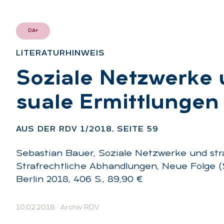
DA+
LI­TE­RA­TUR­HIN­WEIS
:
So­zia­le Netz­wer­ke
sua­le Er­mitt­lun­gen
:
AUS DER RDV 1/2018, SEI­TE 59
Sebastian Bauer, Soziale Netzwerke und str
Strafrechtliche Abhandlungen, Neue Folge 
Berlin 2018, 406 S., 89,90 €
10.02.2018
·
Archiv RDV