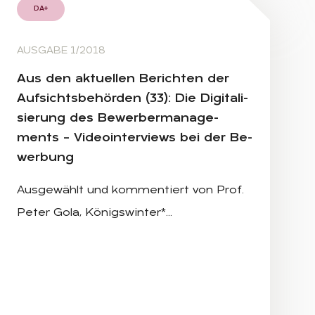
DA+
AUSGABE 1/2018
Aus den ak­tu­el­len Be­rich­ten der
Auf­sichts­be­hör­den (33): Die Di­gi­ta­li­
sie­rung des Be­wer­ber­ma­nage­
ments – Vi­deo­in­ter­views bei der Be­
wer­bung
Ausgewählt und kommentiert von Prof.
Peter Gola, Königswinter*…