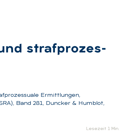
 und straf­pro­zes­
afprozessuale Ermittlungen,
(SRA), Band 281, Duncker & Humblot,
Lesezeit 1 Min.