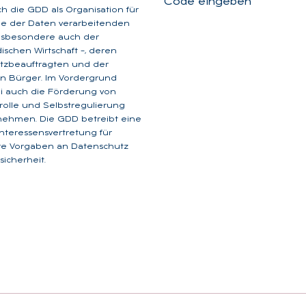
Code eingeben
ich die GDD als Organisation für
ge der Daten verarbeitenden
insbesondere auch der
dischen Wirtschaft –, deren
tzbeauftragten und der
n Bürger. Im Vordergrund
i auch die Förderung von
rolle und Selbstregulierung
nehmen. Die GDD betreibt eine
 Interessensvertretung für
are Vorgaben an Datenschutz
icherheit.