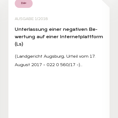
DA+
AUSGABE 1/2018
Un­ter­las­sung ei­ner ne­ga­ti­ven Be­
wer­tung auf ei­ner In­ter­net­platt­form
(Ls)
(Landgericht Augsburg, Urteil vom 17.
August 2017 – 022 0 560/17 –)…