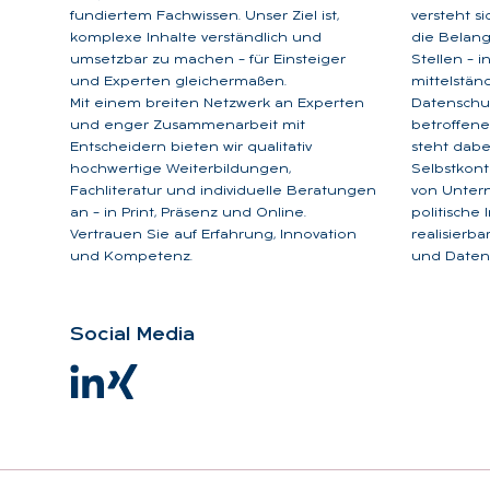
fundiertem Fachwissen. Unser Ziel ist,
versteht s
komplexe Inhalte verständlich und
die Belan
umsetzbar zu machen – für Einsteiger
Stellen – 
und Experten gleichermaßen.
mittelstän
Mit einem breiten Netzwerk an Experten
Datenschu
und enger Zusammenarbeit mit
betroffene
Entscheidern bieten wir qualitativ
steht dabe
hochwertige Weiterbildungen,
Selbstkont
Fachliteratur und individuelle Beratungen
von Unter
an – in Print, Präsenz und Online.
politische
Vertrauen Sie auf Erfahrung, Innovation
realisierb
und Kompetenz.
und Datens
So­ci­al Me­dia