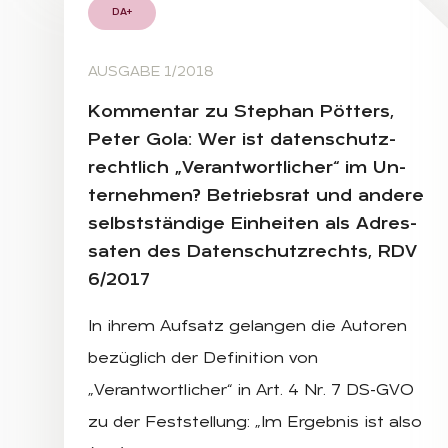
DA+
AUSGABE 1/2018
Kom­men­tar zu Ste­phan Pöt­ters,
Pe­ter Gola: Wer ist da­ten­schutz­
recht­lich „Ver­ant­wort­li­cher“ im Un­
ter­neh­men? Be­triebs­rat und an­de­re
selbst­stän­di­ge Ein­hei­ten als Adres­
sa­ten des Da­ten­schutz­rechts, RDV
6/2017
In ihrem Aufsatz gelangen die Autoren
bezüglich der Definition von
„Verantwortlicher“ in Art. 4 Nr. 7 DS-GVO
zu der Feststellung: „Im Ergebnis ist also