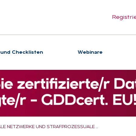
Registri
 und Checklisten
We­bi­na­re
ALE NETZWERKE UND STRAFPROZESSUALE …