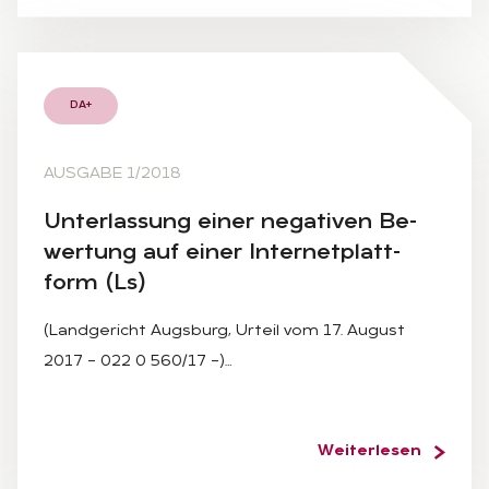
DA+
AUSGABE 1/2018
Un­ter­las­sung ei­ner ne­ga­ti­ven Be­
wer­tung auf ei­ner In­ter­net­platt­
form (Ls)
(Landgericht Augsburg, Urteil vom 17. August
2017 – 022 0 560/17 –)…
Weiterlesen