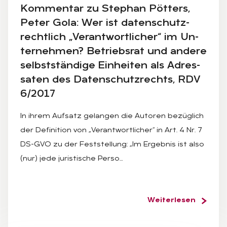
Kom­men­tar zu Ste­phan Pöt­ters,
Pe­ter Gola: Wer ist da­ten­schutz­
recht­lich „Ver­ant­wort­li­cher“ im Un­
ter­neh­men? Be­triebs­rat und an­de­re
selbst­stän­di­ge Ein­hei­ten als Adres­
sa­ten des Da­ten­schutz­rechts, RDV
6/2017
In ihrem Aufsatz gelangen die Autoren bezüglich
der Definition von „Verantwortlicher“ in Art. 4 Nr. 7
DS-GVO zu der Feststellung: „Im Ergebnis ist also
(nur) jede juristische Perso…
Weiterlesen