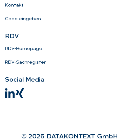
Kontakt
Code eingeben
RDV
RDV-Homepage
RDV-Sachregister
So­ci­al Me­dia
© 2026 DA­TA­KON­TEXT GmbH