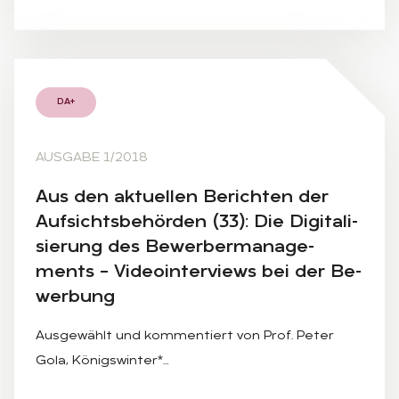
DA+
AUSGABE 1/2018
Aus den ak­tu­el­len Be­rich­ten der
Auf­sichts­be­hör­den (33): Die Di­gi­ta­li­
sie­rung des Be­wer­ber­ma­nage­
ments – Vi­deo­in­ter­views bei der Be­
wer­bung
Ausgewählt und kommentiert von Prof. Peter
Gola, Königswinter*…