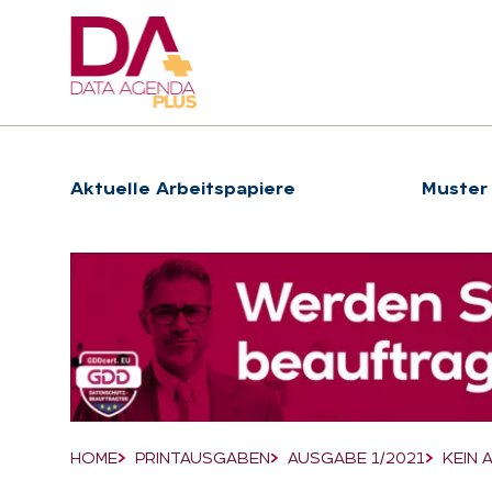
Hauptnavigation
Ak­tu­el­le Ar­beits­pa­pie­re
Muster
Suchfeld
HOME
PRINTAUSGABEN
AUSGABE 1/2021
KEIN 
Breadcrumb-Navigation