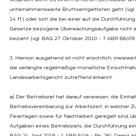
unternehmensweite Bruttoentgeltlisten geht (vgl
14 ff.) oder sich die bei einer auf die Durchführ
Gesetze bezogene Überwachungsaufgabe nicht auf
bezieht (vgl. BAG 27. Oktober 2010 – 7 ABR 86/09 
3. Hiervon ausgehend ist nicht ersichtlich, inwiew
die verlangte regelmäßige monatliche Einsichtna
Landesarbeitsgericht zutreffend erkannt.
a) Der Betriebsrat hat darauf verwiesen, die Einha
Betriebsvereinbarung zur Arbeitszeit, in welcher Z
Feiertagen sowie für Nachtarbeit geregelt sind, ü
Aufgaben eines Betriebsrats, die Durchführung ei
BAG 24. April 2018 – 1 ABR 6/16 – Rn. 26). Damit 