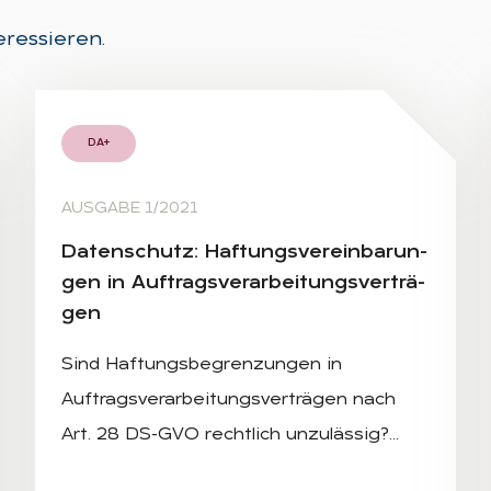
eressieren.
DA+
AUSGABE 1/2021
Da­ten­schutz: Haf­tungs­ver­ein­ba­run­
gen in Auf­trags­ver­ar­bei­tungs­ver­trä­
gen
Sind Haftungsbegrenzungen in
Auftragsverarbeitungsverträgen nach
Art. 28 DS-GVO rechtlich unzulässig?…