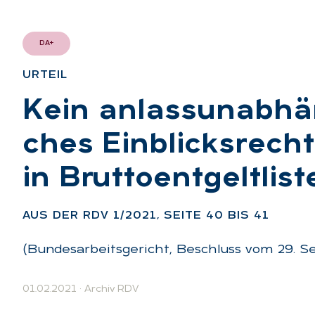
DA+
UR­TEIL
:
Kein an­lass­un­ab­hän
ches Ein­blicks­recht
in Brut­to­ent­gelt­lis­
AUS DER RDV 1/2021, SEI­TE 40 BIS 41
(Bundesarbeitsgericht, Beschluss vom 29. S
01.02.2021
·
Archiv RDV