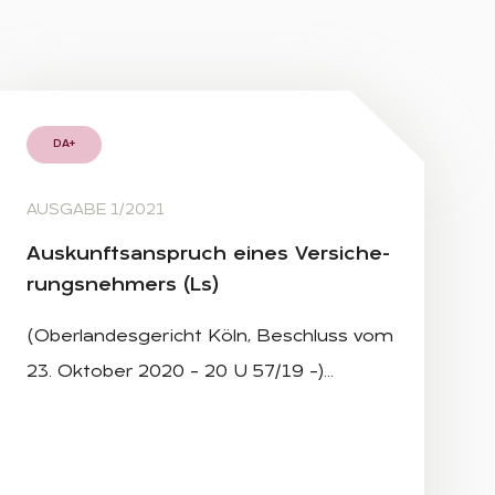
DA+
AUSGABE 1/2021
Aus­kunfts­an­spruch ei­nes Ver­si­che­
rungs­neh­mers (Ls)
(Oberlandesgericht Köln, Beschluss vom
23. Oktober 2020 – 20 U 57/19 –)…