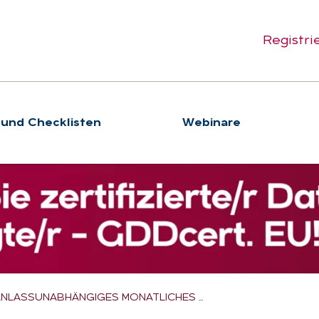
Registri
 und Checklisten
We­bi­na­re
ANLASSUNABHÄNGIGES MONATLICHES …