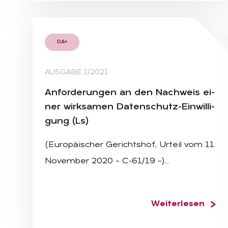
DA+
AUSGABE 1/2021
An­for­de­run­gen an den Nach­weis ei­
ner wirk­sa­men Da­ten­schutz-Ein­wil­li­
gung (Ls)
(Europäischer Gerichtshof, Urteil vom 11.
November 2020 – C-61/19 –)…
Weiterlesen