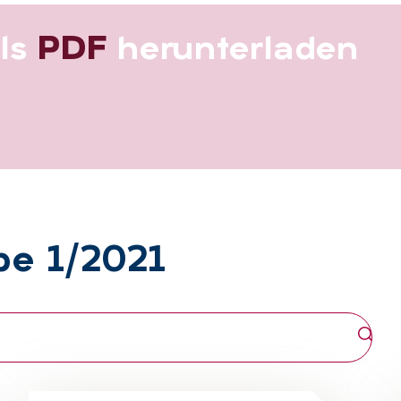
als
PDF
her­un­ter­la­den
­be 1/2021