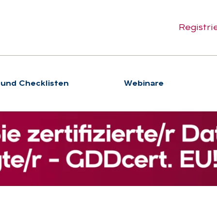
Registri
 und Checklisten
We­bi­na­re