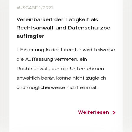
AUSGABE 1/2021
Ver­ein­bar­keit der Tä­tig­keit als
Rechts­an­walt und Da­ten­schutz­be­
auf­trag­ter
I. Einleitung In der Literatur wird teilweise
die Auffassung vertreten, ein
Rechtsanwalt, der ein Unternehmen
anwaltlich berät, könne nicht zugleich
und möglicherweise nicht einmal…
Weiterlesen