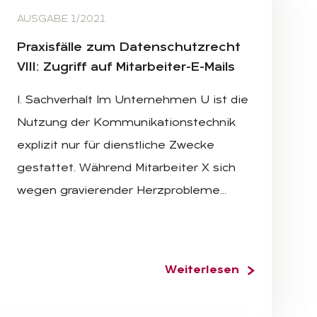
AUSGABE 1/2021
Pra­xis­fäl­le zum Da­ten­schutz­recht
VIII: Zu­griff auf Mit­ar­bei­ter-E-Mails
I. Sachverhalt Im Unternehmen U ist die
Nutzung der Kommunikationstechnik
explizit nur für dienstliche Zwecke
gestattet. Während Mitarbeiter X sich
wegen gravierender Herzprobleme…
Weiterlesen