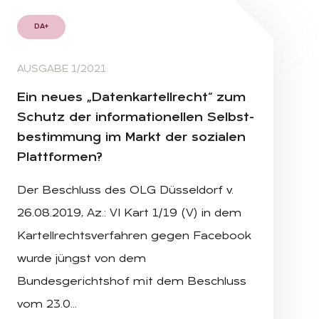
DA+
AUSGABE 1/2021
Ein neu­es „Da­ten­kar­tell­recht“ zum
Schutz der in­for­ma­tio­nel­len Selbst­
be­stim­mung im Markt der so­zia­len
Platt­for­men?
Der Beschluss des OLG Düsseldorf v.
26.08.2019, Az.: VI Kart 1/19 (V) in dem
Kartellrechtsverfahren gegen Facebook
wurde jüngst von dem
Bundesgerichtshof mit dem Beschluss
vom 23.0…