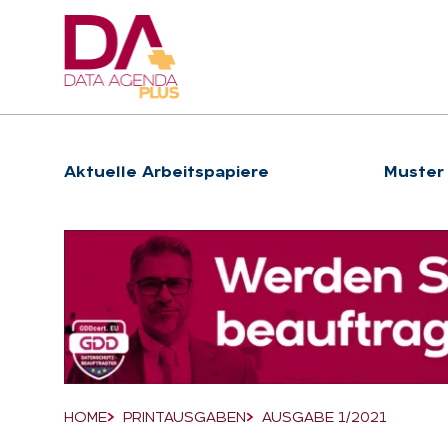
Hauptnavigation
Ak­tu­el­le Ar­beits­pa­pie­re
Muster
Suchfeld
HOME
PRINTAUSGABEN
AUSGABE 1/2021
Breadcrumb-Navigation