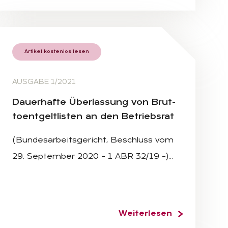
Artikel kostenlos lesen
AUSGABE 1/2021
Dau­er­haf­te Über­las­sung von Brut­
to­ent­gelt­lis­ten an den Be­triebs­rat
(Bundesarbeitsgericht, Beschluss vom
29. September 2020 – 1 ABR 32/19 –)…
Weiterlesen