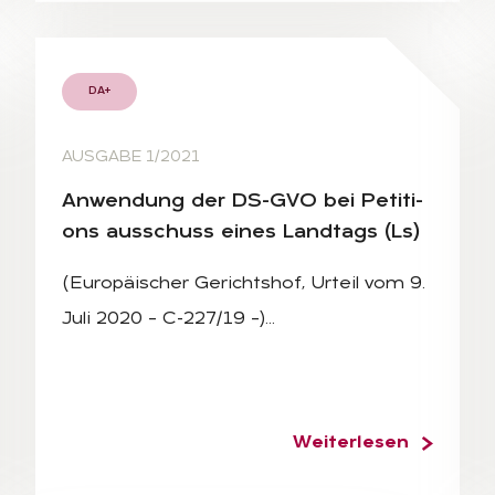
DA+
AUSGABE 1/2021
An­wen­dung der DS-GVO bei Pe­ti­ti­
ons aus­schuss ei­nes Land­tags (Ls)
(Europäischer Gerichtshof, Urteil vom 9.
Juli 2020 – C-227/19 –)…
Weiterlesen