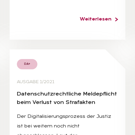
Weiterlesen
DA+
AUSGABE 1/2021
Da­ten­schutz­recht­li­che Mel­de­pflicht
beim Ver­lust von Strafak­ten
Der Digitalisierungsprozess der Justiz
ist bei weitem noch nicht