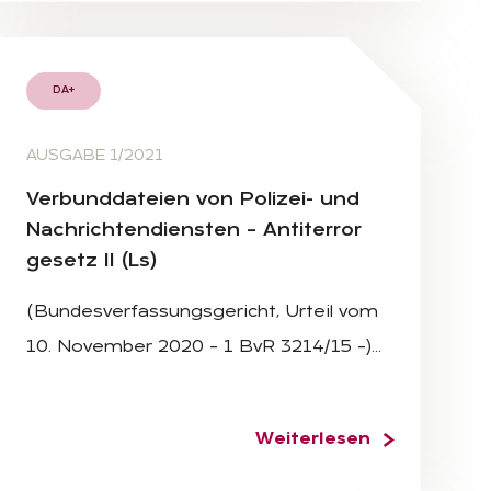
DA+
AUSGABE 1/2021
Ver­bund­da­tei­en von Po­li­zei- und
Nach­rich­ten­diens­ten – An­ti­ter­ror
ge­setz II (Ls)
(Bundesverfassungsgericht, Urteil vom
10. November 2020 – 1 BvR 3214/15 –)…
Weiterlesen