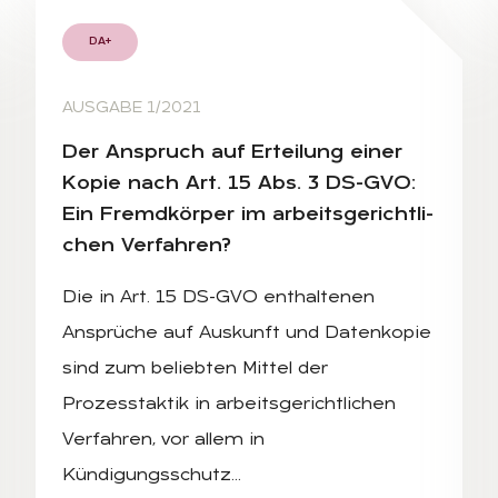
DA+
AUSGABE 1/2021
Der An­spruch auf Er­tei­lung ei­ner
Ko­pie nach Art. 15 Abs. 3 DS-GVO:
Ein Fremd­kör­per im ar­beits­ge­richt­li­
chen Ver­fah­ren?
Die in Art. 15 DS-GVO enthaltenen
Ansprüche auf Auskunft und Datenkopie
sind zum beliebten Mittel der
Prozesstaktik in arbeitsgerichtlichen
Verfahren, vor allem in
Kündigungsschutz…