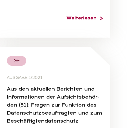
Weiterlesen
DA+
AUSGABE 1/2021
Aus den ak­tu­el­len Be­rich­ten und
In­for­ma­tio­nen der Auf­sichts­be­hör­
den (51): Fra­gen zur Funk­ti­on des
Da­ten­schutz­be­auf­trag­ten und zum
Be­schäf­tig­ten­da­ten­schutz