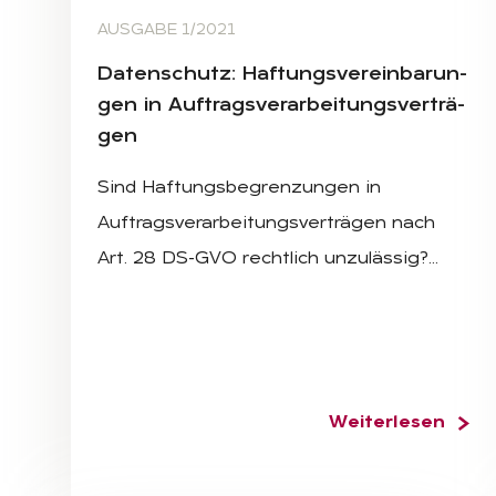
AUSGABE 1/2021
Da­ten­schutz: Haf­tungs­ver­ein­ba­run­
gen in Auf­trags­ver­ar­bei­tungs­ver­trä­
gen
Sind Haftungsbegrenzungen in
Auftragsverarbeitungsverträgen nach
Art. 28 DS-GVO rechtlich unzulässig?…
Weiterlesen