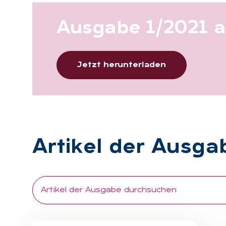
Aus­ga­be 1/2021 
Jetzt herunterladen
Ar­ti­kel der Aus­ga