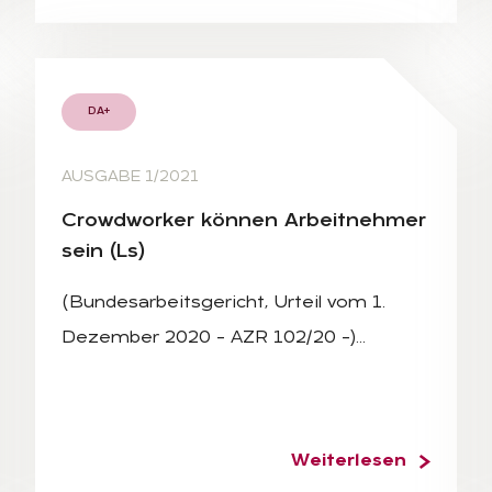
DA+
AUSGABE 1/2021
Crowd­wor­ker kön­nen Ar­beit­neh­mer
sein (Ls)
(Bundesarbeitsgericht, Urteil vom 1.
Dezember 2020 – AZR 102/20 –)…
Weiterlesen