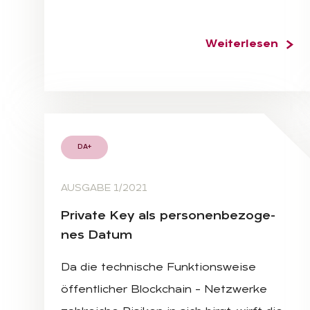
Weiterlesen
DA+
AUSGABE 1/2021
Pri­va­te Key als per­so­nen­be­zo­ge­
nes Da­tum
Da die technische Funktionsweise
öffentlicher Blockchain – Netzwerke