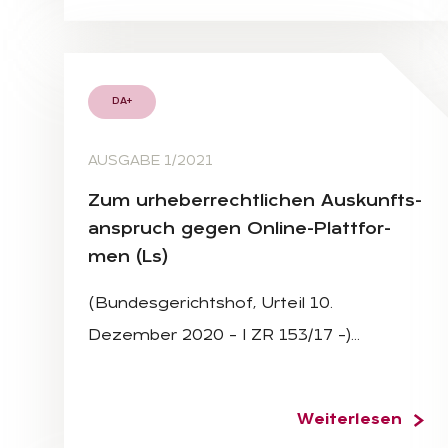
DA+
AUSGABE 1/2021
Zum ur­he­ber­recht­li­chen Aus­kunfts­
an­spruch ge­gen On­line-Platt­for­
men (Ls)
(Bundesgerichtshof, Urteil 10.
Dezember 2020 – I ZR 153/17 –)…
Weiterlesen