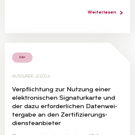
Weiterlesen
DA+
AUSGABE 2/2014
Ver­pflich­tung zur Nut­zung ei­ner
elek­tro­ni­schen Si­gna­tur­kar­te und
der dazu er­for­der­li­chen Da­ten­wei­
ter­ga­be an den Zer­ti­fi­zie­rungs­
diens­te­an­bie­ter