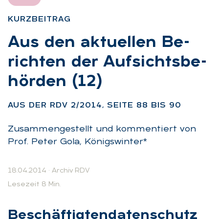
KURZ­BEI­TRAG
:
Aus den ak­tu­el­len Be­
rich­ten der Auf­sichts­be­
hör­den (12)
:
AUS DER RDV 2/2014, SEI­TE 88 BIS 90
Zusammengestellt und kommentiert von
Prof. Peter Gola, Königswinter*
18.04.2014
·
Archiv RDV
Lesezeit 8 Min.
Be­schäf­tig­ten­da­ten­schutz