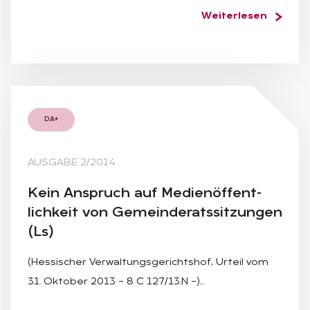
Weiterlesen
DA+
AUSGABE 2/2014
Kein An­spruch auf Me­di­en­öf­fent­
lich­keit von Ge­mein­de­rats­sit­zun­gen
(Ls)
(Hessischer Verwaltungsgerichtshof, Urteil vom
31. Oktober 2013 – 8 C 127/13.N –)…