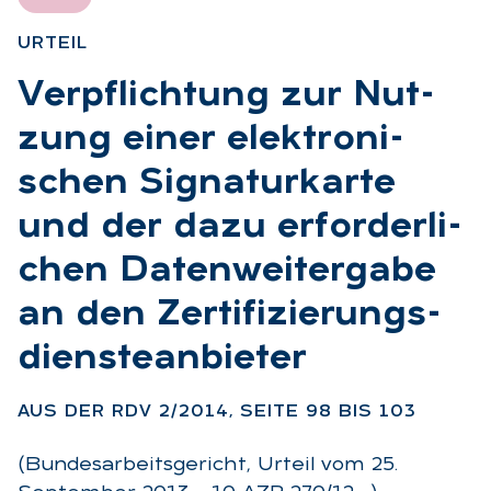
UR­TEIL
:
Ver­pflich­tung zur Nut­
zung ei­ner elek­tro­ni­
schen Si­gna­tur­kar­te
und der dazu er­for­der­li­
chen Da­ten­wei­ter­ga­be
an den Zer­ti­fi­zie­rungs­
diens­te­an­bie­ter
:
AUS DER RDV 2/2014, SEI­TE 98 BIS 103
(Bundesarbeitsgericht, Urteil vom 25.