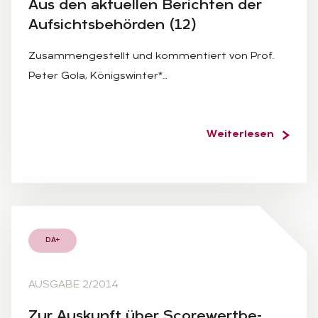
Aus den ak­tu­el­len Be­rich­ten der
Auf­sichts­be­hör­den (12)
Zusammengestellt und kommentiert von Prof.
Peter Gola, Königswinter*…
Weiterlesen
DA+
AUSGABE 2/2014
Zur Aus­kunft über Score­wertbe­