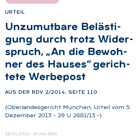
UR­TEIL
:
Un­zu­mut­ba­re Be­läs­ti­
gung durch trotz Wi­der­
spruch, „An die Be­woh­
ner des Hau­ses“ ge­rich­
te­te Wer­be­post
:
AUS DER RDV 2/2014, SEI­TE 110
(Oberlandesgericht München, Urteil vom 5.
Dezember 2013 – 29 U 2881/13 –)
18.04.2014
·
Archiv RDV