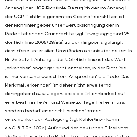
Anhang I der UGP-Richtlinie. Bezüglich der im Anhang I
der UGP-Richtlinie genannten Geschäftspraktiken ist
der Richtliniengeber unter Berücksichtigung der in
Rede stehenden Grundrechte (vgl. Erwägungsgrund 25
der Richtlinie 2005/29/EG) zu dem Ergebnis gelangt,
dass diese unter allen Umständen als unlauter gelten. In
Nr. 26 Satz 1 Anhang 1 der UGP-Richtlinie ist das Wort
„erkennbar“ sogar gar nicht enthalten, in der Richtlinie
ist nur von „unerwünschtem Ansprechen“ die Rede. Das
Merkmal „erkennbar“ ist daher nicht erweiternd
dahingehend auszulegen, dass die Erkennbarkeit auf
eine bestimmte Art und Weise zu Tage treten muss,
sondern bedarf einer richtlinienkonformen
einschränkenden Auslegung (vgl. Köhler/Bornkamm,
a.a.O. § 7 Rn. 102b). Aufgrund der deutlichen E-Mail vom
26.05.2012 war für die Beklagte somit „erkennbar“, dass