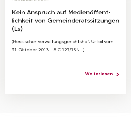
Kein An­spruch auf Me­di­en­öf­fent­
lich­keit von Ge­mein­de­rats­sit­zun­gen
(Ls)
(Hessischer Verwaltungsgerichtshof, Urteil vom
31. Oktober 2013 – 8 C 127/13.N –)…
Weiterlesen