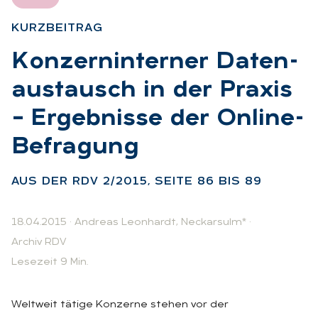
KURZ­BEI­TRAG
:
Kon­zern­in­ter­ner Da­ten­
aus­tausch in der Pra­xis
– Er­geb­nis­se der On­line-
Be­fra­gung
:
AUS DER RDV 2/2015, SEI­TE 86 BIS 89
18.04.2015
·
Andreas Leonhardt
,
Neckarsulm*
·
Archiv RDV
Lesezeit 9 Min.
Weltweit tätige Konzerne stehen vor der