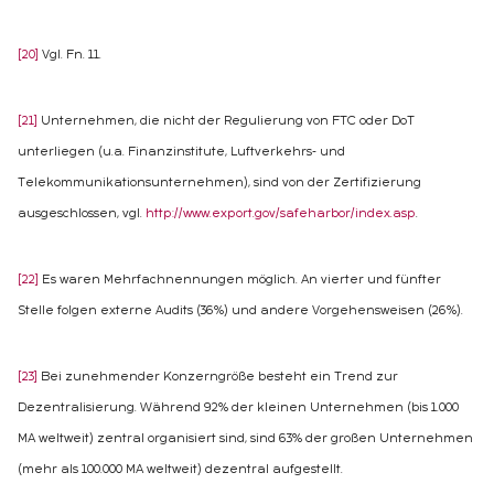
[20]
Vgl. Fn. 11.
[21]
Unternehmen, die nicht der Regulierung von FTC oder DoT
unterliegen (u.a. Finanzinstitute, Luftverkehrs- und
Telekommunikationsunternehmen), sind von der Zertifizierung
ausgeschlossen, vgl.
http://www.export.gov/safeharbor/index.asp
.
[22]
Es waren Mehrfachnennungen möglich. An vierter und fünfter
Stelle folgen externe Audits (36%) und andere Vorgehensweisen (26%).
[23]
Bei zunehmender Konzerngröße besteht ein Trend zur
Dezentralisierung. Während 92% der kleinen Unternehmen (bis 1.000
MA weltweit) zentral organisiert sind, sind 63% der großen Unternehmen
(mehr als 100.000 MA weltweit) dezentral aufgestellt.