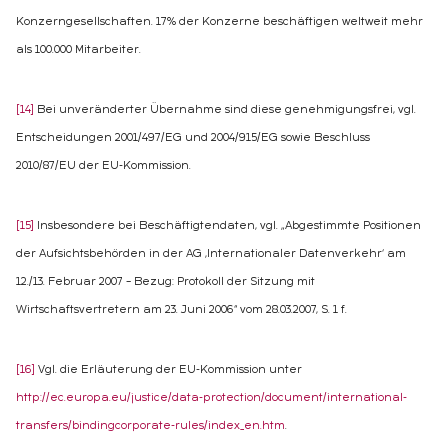
Konzerngesellschaften. 17% der Konzerne beschäftigen weltweit mehr
als 100.000 Mitarbeiter.
[14]
Bei unveränderter Übernahme sind diese genehmigungsfrei, vgl.
Entscheidungen 2001/497/EG und 2004/915/EG sowie Beschluss
2010/87/EU der EU-Kommission.
[15]
Insbesondere bei Beschäftigtendaten, vgl. „Abgestimmte Positionen
der Aufsichtsbehörden in der AG ‚Internationaler Datenverkehr‘ am
12./13. Februar 2007 – Bezug: Protokoll der Sitzung mit
Wirtschaftsvertretern am 23. Juni 2006“ vom 28.03.2007, S. 1 f.
[16]
Vgl. die Erläuterung der EU-Kommission unter
http://ec.europa.eu/justice/data-protection/document/international-
transfers/bindingcorporate-rules/index_en.htm
.