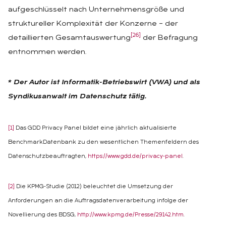
aufgeschlüsselt nach Unternehmensgröße und
struktureller Komplexität der Konzerne – der
[26]
detaillierten Gesamtauswertung
der Befragung
entnommen werden.
* Der Autor ist Informatik-Betriebswirt (VWA) und als
Syndikusanwalt im Datenschutz tätig.
[1]
Das GDD Privacy Panel bildet eine jährlich aktualisierte
BenchmarkDatenbank zu den wesentlichen Themenfeldern des
Datenschutzbeauftragten,
https://www.gdd.de/privacy-panel
.
[2]
Die KPMG-Studie (2012) beleuchtet die Umsetzung der
Anforderungen an die Auftragsdatenverarbeitung infolge der
Novellierung des BDSG,
http://www.kpmg.de/Presse/29142.htm
.