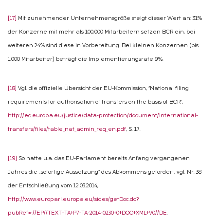
[17]
Mit zunehmender Unternehmensgröße steigt dieser Wert an: 31%
der Konzerne mit mehr als 100.000 Mitarbeitern setzen BCR ein, bei
weiteren 24% sind diese in Vorbereitung. Bei kleinen Konzernen (bis
1.000 Mitarbeiter) beträgt die Implementierungsrate 9%.
[18]
Vgl. die offizielle Übersicht der EU-Kommission, “National filing
requirements for authorisation of transfers on the basis of BCR”,
http://ec.europa.eu/justice/data-protection/document/international-
transfers/files/table_nat_admin_req_en.pdf
, S. 17.
[19]
So hatte u.a. das EU-Parlament bereits Anfang vergangenen
Jahres die „sofortige Aussetzung“ des Abkommens gefordert, vgl. Nr. 38
der Entschließung vom 12.03.2014,
http://www.europarl.europa.eu/sides/getDoc.do?
pubRef=-//EP//TEXT+TA+P7-TA-2014-0230+0+DOC+XML+V0//DE
.