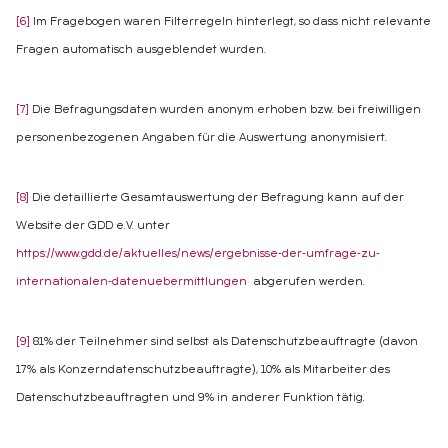
[6]
Im Fragebogen waren Filterregeln hinterlegt, so dass nicht relevante
Fragen automatisch ausgeblendet wurden.
[7]
Die Befragungsdaten wurden anonym erhoben bzw. bei freiwilligen
personenbezogenen Angaben für die Auswertung anonymisiert.
[8]
Die detaillierte Gesamtauswertung der Befragung kann auf der
Website der GDD e.V. unter
https://www.gdd.de/aktuelles/news/ergebnisse-der-umfrage-zu-
internationalen-datenuebermittlungen
abgerufen werden.
[9]
81% der Teilnehmer sind selbst als Datenschutzbeauftragte (davon
17% als Konzerndatenschutzbeauftragte), 10% als Mitarbeiter des
Datenschutzbeauftragten und 9% in anderer Funktion tätig.