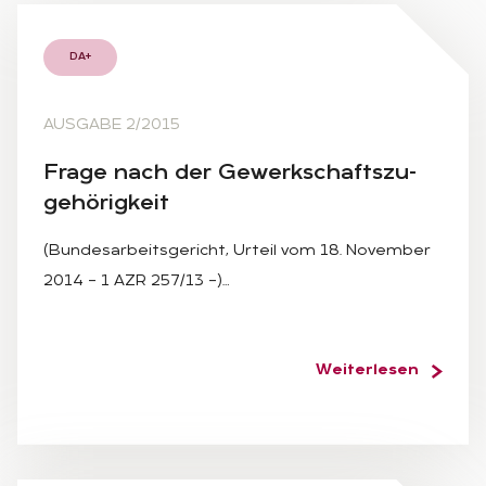
DA+
AUSGABE 2/2015
Fra­ge nach der Ge­werk­schafts­zu­
ge­hö­rig­keit
(Bundesarbeitsgericht, Urteil vom 18. November
2014 – 1 AZR 257/13 –)…
Weiterlesen