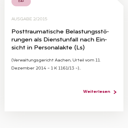
DA+
AUSGABE 2/2015
Post­trau­ma­ti­sche Be­las­tungs­stö­
run­gen als Dienst­un­fall nach Ein­
sicht in Per­so­nal­ak­te (Ls)
(Verwaltungsgericht Aachen, Urteil vom 11.
Dezember 2014 – 1 K 1161/13 –)…
Weiterlesen