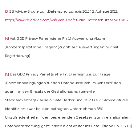
[3]
2B Advice-Studie zur „Datenschutzpraxis 2012“, 2. Auflage 2012,
https://www.2b-advice.com/ws/GmbH-de/Studie-Datenschutzpraxis-2012
.
[4]
Vgl. GDD Privacy Panel (siehe Fn. 1) Auswertung Abschnitt
„Konzernspezifische Fragen“ (Zugriff auf Auswertungen nur mit
Registrierung).
[5]
Das GDD Privacy Panel (siehe Fn. 1) erfasst u.a. zur Frage
„Rahmenbedingungen für den Datenaustausch im Konzern“ den
quantitativen Einsatz der Gestaltungsinstrumente
Standardvertragsklauseln, Safe Harbor und BCR. Die 2B Advice-Studie
identifiziert zwar bei den befragten Unternehmen 85%
Unzufriedenheit mit den bestehenden Gesetzen zur internationalen
Datenverarbeitung, geht jedoch nicht weiter ins Detail (siehe Fn. 3, S. 63).