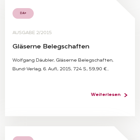
DA+
AUSGABE 2/2015
Glä­ser­ne Be­leg­schaf­ten
Wolfgang Däubler, Gläserne Belegschaften,
Bund-Verlag, 6. Aufl., 2015, 724 S., 59,90 €…
Weiterlesen