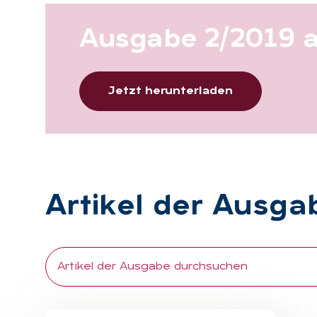
Aus­ga­be 2/2019 
Jetzt herunterladen
Ar­ti­kel der Aus­ga