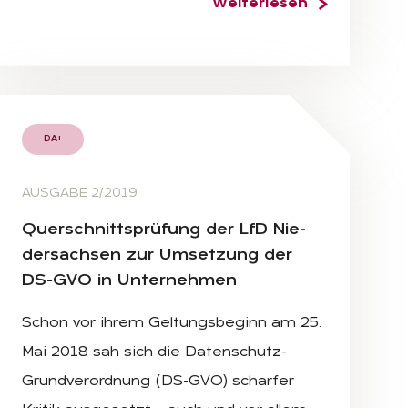
Weiterlesen
DA+
AUSGABE 2/2019
Quer­schnitts­prü­fung der LfD Nie­
der­sach­sen zur Um­set­zung der
DS-GVO in Un­ter­neh­men
Schon vor ihrem Geltungsbeginn am 25.
Mai 2018 sah sich die Datenschutz-
Grundverordnung (DS-GVO) scharfer