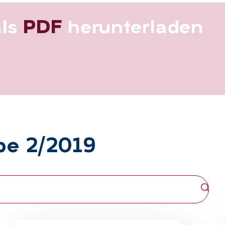
als
PDF
her­un­ter­la­den
­be 2/2019