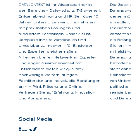
DATAKONTEXT ist Ihr Wissenspartner in
Die Gesell
den Bereichen Datenschutz, IT-Sicherheit,
Datensicher
Entgeltabrechnung und HR. Seit über 40
gemeinnütz
Jahren unterstützen wir Unternehmen
sinnvollen
mit praxisnahen Lösungen und
realisierb
fundiertem Fachwissen. Unser Ziel ist,
versteht s
komplexe Inhalte verständlich und
die Belan
umsetzbar zu machen – für Einsteiger
Stellen – 
und Experten gleichermaßen.
mittelstän
Mit einem breiten Netzwerk an Experten
Datenschu
und enger Zusammenarbeit mit
betroffene
Entscheidern bieten wir qualitativ
steht dabe
hochwertige Weiterbildungen,
Selbstkont
Fachliteratur und individuelle Beratungen
von Unter
an – in Print, Präsenz und Online.
politische
Vertrauen Sie auf Erfahrung, Innovation
realisierb
und Kompetenz.
und Datens
So­ci­al Me­dia