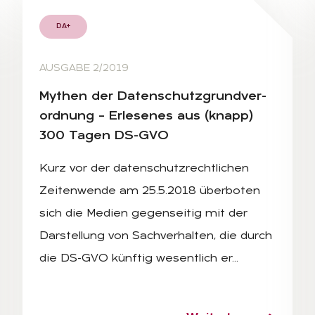
DA+
AUSGABE 2/2019
My­then der Da­ten­schutz­grund­ver­
ord­nung – Er­le­se­nes aus (knapp)
300 Ta­gen DS-GVO
Kurz vor der datenschutzrechtlichen
Zeitenwende am 25.5.2018 überboten
sich die Medien gegenseitig mit der
Darstellung von Sachverhalten, die durch
die DS-GVO künftig wesentlich er…