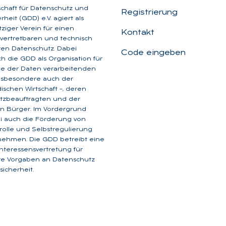
schaft für Datenschutz und
Registrierung
heit (GDD) e.V. agiert als
iger Verein für einen
Kontakt
, vertretbaren und technisch
aren Datenschutz. Dabei
Code eingeben
ich die GDD als Organisation für
ge der Daten verarbeitenden
insbesondere auch der
dischen Wirtschaft –, deren
tzbeauftragten und der
n Bürger. Im Vordergrund
i auch die Förderung von
rolle und Selbstregulierung
nehmen. Die GDD betreibt eine
 Interessensvertretung für
are Vorgaben an Datenschutz
icherheit.