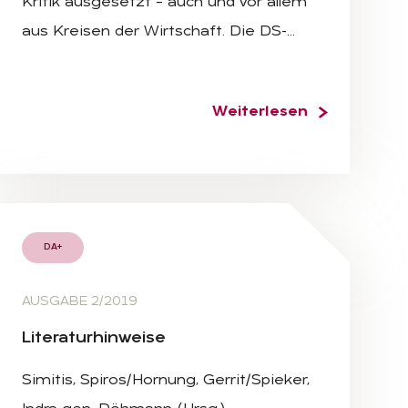
Kritik ausgesetzt – auch und vor allem
aus Kreisen der Wirtschaft. Die DS-…
Weiterlesen
DA+
AUSGABE 2/2019
Li­te­ra­tur­hin­wei­se
Simitis, Spiros/Hornung, Gerrit/Spieker,