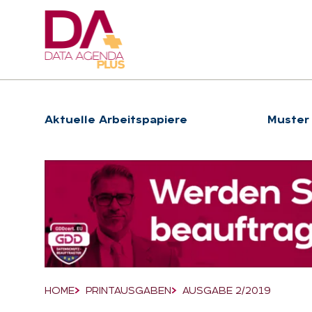
Hauptnavigation
Ak­tu­el­le Ar­beits­pa­pie­re
Muster
Suchfeld
HOME
PRINTAUSGABEN
AUSGABE 2/2019
Breadcrumb-Navigation