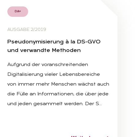
DA+
AUSGABE 2/2019
Pseud­ony­mi­sie­rung à la DS-GVO
und ver­wand­te Me­tho­den
Aufgrund der voranschreitenden
Digitalisierung vieler Lebensbereiche
von immer mehr Menschen wächst auch
die Fülle an Informationen, die über jede
und jeden gesammelt werden. Der S…