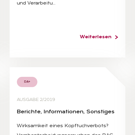
und Verarbeitu…
Weiterlesen
DA+
AUSGABE 2/2019
Be­rich­te, In­for­ma­tio­nen, Sons­ti­ges
Wirksamkeit eines Kopftuchverbots?