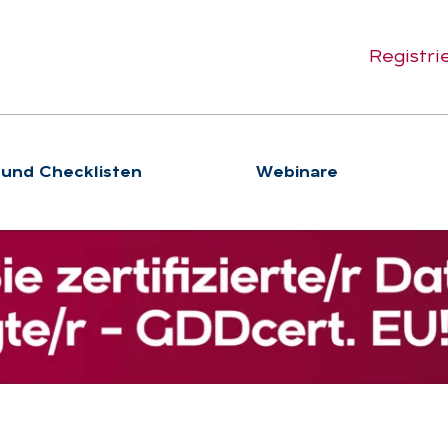
Registri
 und Checklisten
We­bi­na­re