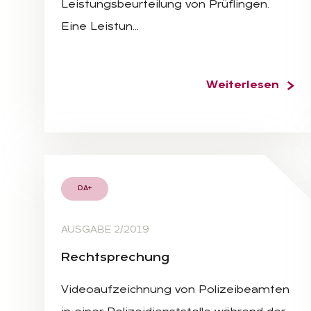
Leistungsbeurteilung von Prüflingen.
Eine Leistun…
Weiterlesen
DA+
AUSGABE 2/2019
Recht­spre­chung
Videoaufzeichnung von Polizeibeamten