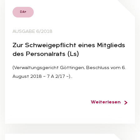
DA+
AUSGABE 6/2018
Zur Schwei­ge­pflicht ei­nes Mit­glieds
des Per­so­nal­rats (Ls)
(Verwaltungsgericht Göttingen, Beschluss vom 6.
August 2018 – 7 A 2/17 –)…
Weiterlesen