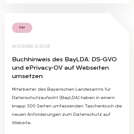
DA+
AUSGABE 6/2018
Buch­hin­weis des BayL­DA: DS-GVO
und ePri­va­cy-OV auf Web­sei­ten
um­set­zen
Mitarbeiter des Bayerischen Landesamts für
Datenschutzaufsicht (BayLDA) haben in einern
knapp 300 Seiten umfassenden Taschenbuch die
neuen Anforderungen zum Datenschutz auf
Website…