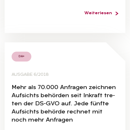
Weiterlesen
DA+
AUSGABE 6/2018
Mehr als 70.000 An­fra­gen zeich­nen
Auf­sichts be­hör­den seit In­kraft tre­
ten der DS-GVO auf. Jede fünf­te
Auf­sichts be­hör­de rech­net mit
noch mehr An­fra­gen