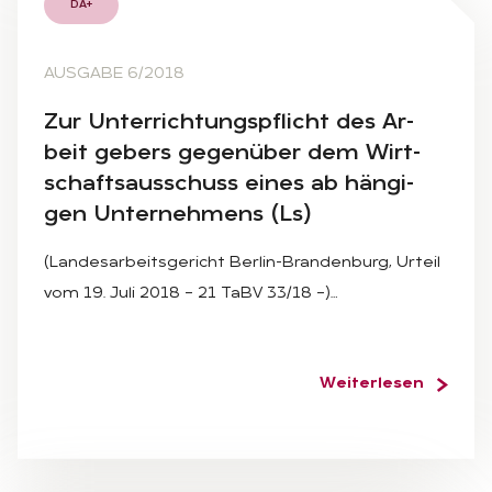
DA+
AUSGABE 6/2018
Zur Un­ter­rich­tungs­pflicht des Ar­
beit ge­bers ge­gen­über dem Wirt­
schafts­aus­schuss ei­nes ab hän­gi­
gen Un­ter­neh­mens (Ls)
(Landesarbeitsgericht Berlin-Brandenburg, Urteil
vom 19. Juli 2018 – 21 TaBV 33/18 –)…
Weiterlesen