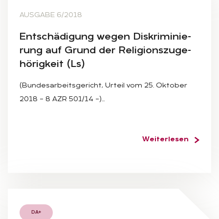
AUSGABE 6/2018
Ent­schä­di­gung we­gen Dis­kri­mi­nie­
rung auf Grund der Re­li­gi­ons­zu­ge­
hö­rig­keit (Ls)
(Bundesarbeitsgericht, Urteil vom 25. Oktober
2018 – 8 AZR 501/14 –)…
Weiterlesen
DA+