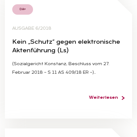
DA+
AUSGABE 6/2018
Kein „Schutz“ ge­gen elek­tro­ni­sche
Ak­ten­füh­rung (Ls)
(Sozialgericht Konstanz, Beschluss vom 27.
Februar 2018 – S 11 AS 409/18 ER –)…
Weiterlesen