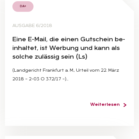
DA+
AUSGABE 6/2018
Eine E-Mail, die ei­nen Gut­schein be­
inhal­tet, ist Wer­bung und kann als
sol­che zu­läs­sig sein (Ls)
(Landgericht Frankfurt a. M., Urteil vom 22. März
2018 – 2-03 O 372/17 –)…
Weiterlesen