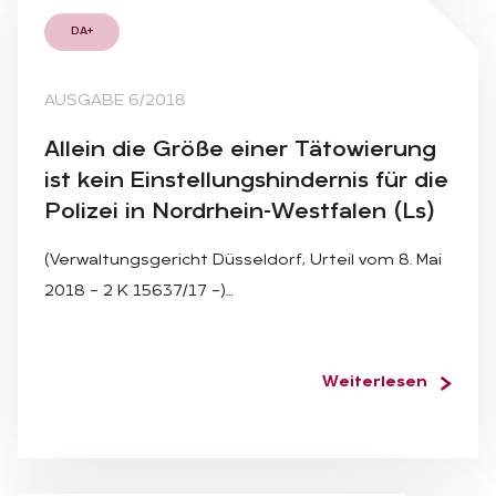
DA+
AUSGABE 6/2018
Al­lein die Grö­ße ei­ner Tä­to­wie­rung
ist kein Ein­stel­lungs­hin­der­nis für die
Po­li­zei in Nord­rhein-West­fa­len (Ls)
(Verwaltungsgericht Düsseldorf, Urteil vom 8. Mai
2018 – 2 K 15637/17 –)…
Weiterlesen