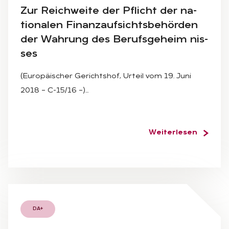
Zur Reich­wei­te der Pflicht der na­
tio­na­len Fi­nanz­auf­sichts­be­hör­den
der Wah­rung des Be­rufs­ge­heim nis­
ses
(Europäischer Gerichtshof, Urteil vom 19. Juni
2018 – C-15/16 –)…
Weiterlesen
DA+