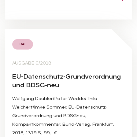
DA+
AUSGABE 6/2018
EU-Da­ten­schutz-Grund­ver­ord­nung
und BDSG-neu
Wolfgang Däubler/Peter Wedde/Thilo
Weichert/Imke Sommer, EU-Datenschutz-
Grundverordnung und BDSGneu,
Kompaktkommentar, Bund-Verlag, Frankfurt,
2018, 1379 S., 99,- €…