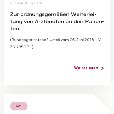
AUSGABE 6/2018
Zur ord­nungs­ge­mä­ßen Wei­ter­lei­
tung von Arzt­brie­fen an den Pa­ti­en­
ten
(Bundesgerichtshof, Urteil vom 26. Juni 2018 – VI
ZR 285/17 –)…
Weiterlesen
DA+