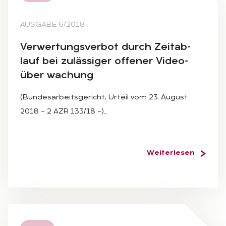
AUSGABE 6/2018
Ver­wer­tungs­ver­bot durch Zeit­ab­
lauf bei zu­läs­si­ger of­fe­ner Vi­deo­
über wa­chung
(Bundesarbeitsgericht, Urteil vom 23. August
2018 – 2 AZR 133/18 –)…
Weiterlesen