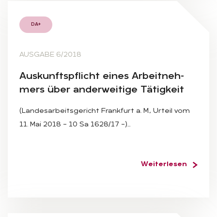
DA+
AUSGABE 6/2018
Aus­kunfts­pflicht ei­nes Ar­beit­neh­
mers über an­der­wei­ti­ge Tä­tig­keit
(Landesarbeitsgericht Frankfurt a. M., Urteil vom
11. Mai 2018 – 10 Sa 1628/17 –)…
Weiterlesen