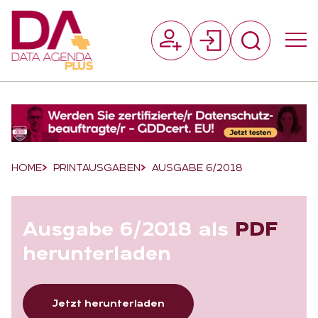
Suchfeld
Suchen
Breadcrumb-Navigation
HOME
PRINTAUSGABEN
AUSGABE 6/2018
Aus­ga­be 6/2018 als
PDF
her­un­ter­la­den
Jetzt herunterladen