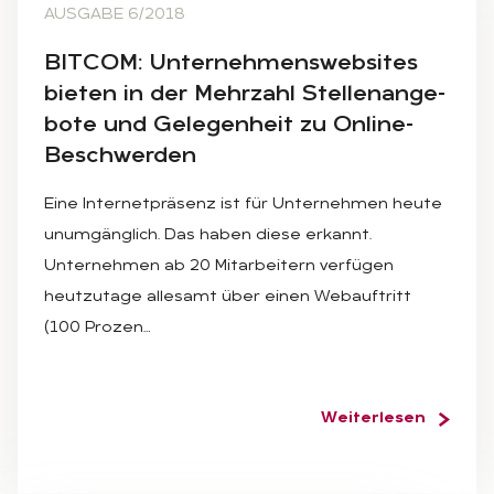
AUSGABE 6/2018
BIT­COM: Un­ter­neh­mens­web­sites
bie­ten in der Mehr­zahl Stel­len­an­ge­
bo­te und Ge­le­gen­heit zu On­line-
Be­schwer­den
Eine Internetpräsenz ist für Unternehmen heute
unumgänglich. Das haben diese erkannt.
Unternehmen ab 20 Mitarbeitern verfügen
heutzutage allesamt über einen Webauftritt
(100 Prozen…
Weiterlesen