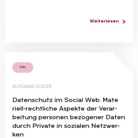
Weiterlesen
DA+
AUSGABE 6/2018
Da­ten­schutz im So­ci­al Web. Mate
ri­ell-recht­li­che As­pek­te der Ver­ar­
bei­tung per­so­nen be­zo­ge­ner Da­ten
durch Pri­va­te in so­zia­len Netz­wer­
ken