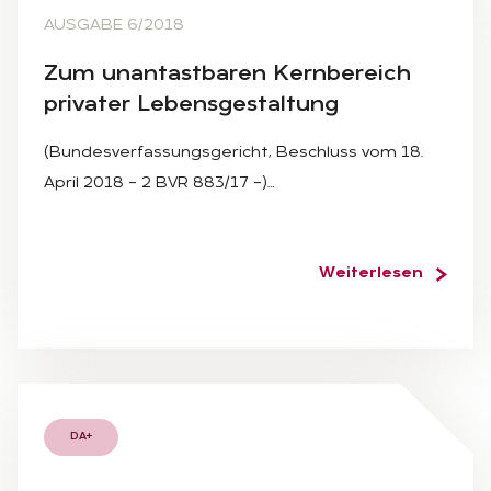
AUSGABE 6/2018
Zum un­an­tast­ba­ren Kern­be­reich
pri­va­ter Le­bens­ge­stal­tung
(Bundesverfassungsgericht, Beschluss vom 18.
April 2018 – 2 BVR 883/17 –)…
Weiterlesen
DA+