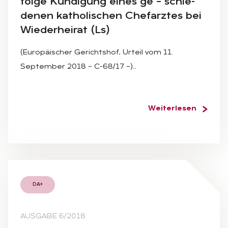
fol­ge Kün­di­gung ei­nes ge – schie­
de­nen ka­tho­li­schen Chef­arz­tes bei
Wie­der­hei­rat (Ls)
(Europäischer Gerichtshof, Urteil vom 11.
September 2018 – C-68/17 –)…
Weiterlesen
DA+
AUSGABE 6/2018