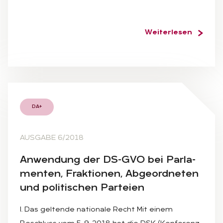
Weiterlesen
DA+
AUSGABE 6/2018
An­wen­dung der DS-GVO bei Par­la­
men­ten, Frak­tio­nen, Ab­ge­ord­ne­ten
und po­li­ti­schen Par­tei­en
I. Das geltende nationale Recht Mit einem