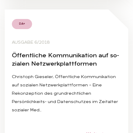
DA+
AUSGABE 6/2018
Öf­fent­li­che Kom­mu­ni­ka­ti­on auf so­
zia­len Netz­werk­platt­for­men
Christoph Gieseler, Öffentliche Kommunikation
auf sozialen Netzwerkplattformen – Eine
Rekonzeption des grundrechtlichen
Persönlichkeits- und Datenschutzes im Zeitalter
sozialer Med…