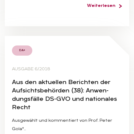
Weiterlesen
DA+
AUSGABE 6/2018
Aus den ak­tu­el­len Be­rich­ten der
Auf­sichts­be­hör­den (38): An­wen­
dungs­fäl­le DS-GVO und na­tio­na­les
Recht
Ausgewählt und kommentiert von Prof. Peter
Gola*…