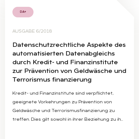
DA+
AUSGABE 6/2018
Da­ten­schutz­recht­li­che As­pek­te des
au­to­ma­ti­sier­ten Da­ten­ab­gleichs
durch Kre­dit- und Fi­nanz­in­sti­tu­te
zur Prä­ven­ti­on von Geld­wä­sche und
Ter­ro­ris­mus fi­nan­zie­rung
Kredit- und Finanzinstitute sind verpflichtet,
geeignete Vorkehrungen zu Prävention von
Geldwäsche und Terrorismusfinanzierung zu
treffen. Dies gilt sowohl in ihrer Beziehung zu ih…